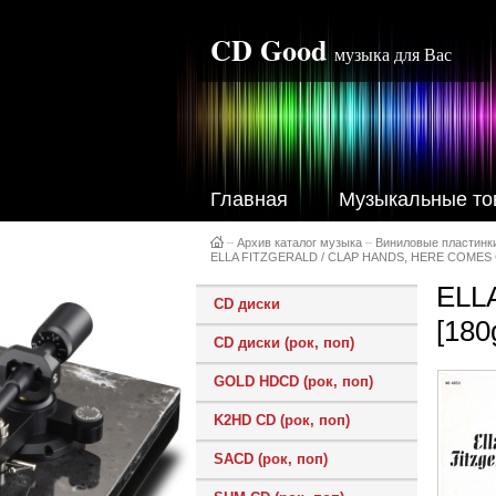
CD Good
музыка для Вас
Главная
Музыкальные то
–
Архив каталог музыка
–
Виниловые пластинк
ELLA FITZGERALD / CLAP HANDS, HERE COMES C
ELL
CD диски
[180
CD диски (рок, поп)
GOLD HDCD (рок, поп)
K2HD CD (рок, поп)
SACD (рок, поп)