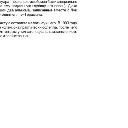
ртуара - несколько альбомов были специально
а ему подлинную глубину его песен), Дюка
ышли два альбома, записанные вместе с Луи
на «Summertime» Гершвина.
частую оставлял желать лучшего. В 1993 году
колен, она практически ослепла, после чего
Клинтон выступил со специальным заявлением:
а и всей страны».