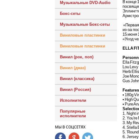
В конце 
Музыкальные DVD-Audio
посвяще
Эллингт
Бокс-сеты
Армстрон
Музыкальные Бокс-сеты
«Первая 
из-за по
15 июня 
Виниловые пластинки
«Уход че
Виниловые пластинки
ELLA FI
Винил (рок, поп)
Personn
Ella Fitzg
Lou Levy 
Винил (джаз)
Herb Ellis
Joe Mond
Винил (классика)
Gus John
Винил (Россия)
Features
• 180g Vi
• High Qu
Исполнители
• Pure An
Selectio
Популярные
1. Night i
исполнители
2. You're 
3. My Re
МЫ В СОЦСЕТЯХ
4. Stella 
5. 'Round
6. Jerse