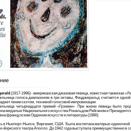
ние
gerald
(1917-1996) - американская джазовая певица, известная также как «
ельница голоса диапазоном в три октавы, Фицджеральд считается одной 
адеет пении скэтом, техникой голосовой импровизации.
ельница четырнадцати премий «Грэмми». При жизни певицы было про
ена медалью Национального искусства Рональдом Рейганом и Президентс
на французским Орденом искусств и литературы (1990).
ь в Ньюпорт-Ньюсе, Виргиния, США. Была воспитана матерью-одиночкой в
ю-йоркского театра Аполло. До 1942 года выступала преимущественно в со