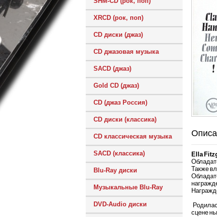
SHM-CD (рок, поп)
XRCD (рок, поп)
CD диски (джаз)
CD джазовая музыка
SACD (джаз)
Gold CD (джаз)
CD (джаз Россия)
CD диски (классика)
Описа
CD классическая музыка
SACD (классика)
Ella Fitz
Обладат
Также вл
Blu-Ray диски
Обладат
награжд
Музыкальные Blu-Ray
Награжде
DVD-Audio диски
Родилас
сцене нь