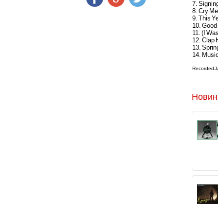
7. Signin
8. Cry Me
9. This Y
10. Good
11. (I Wa
12. Clap
13. Sprin
14. Musi
Recorded Ja
Новин