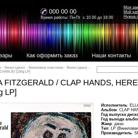
Мои за
000 00 00
Мой ка
Нужна 
Время работы: Пн-Пт с 10.00 до 18.00
вары
Как оформить заказ
Наши контакты
и
–
Винил (джаз)
–
Виниловые пластинки
–
Винил (джаз)
–
HARLIE! [180g LP]
A FITZGERALD / CLAP HANDS, HER
g LP]
Исполнитель
: EL
Альбом
: CLAP HA
Год выпуска диск
Год выхода альбо
Жанр
: джаз
Тип
: LP (Винилова
Производитель
: 