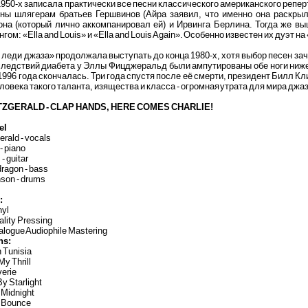
1950-х записала практически все песни классического американского репе
ны шлягерам братьев Гершвинов (Айра заявил, что именно она раскрыл
она (который лично аккомпанировал ей) и Ирвинга Берлина. Тогда же в
гом: «Ella and Louis» и «Ella and Louis Again». Особенно известен их дуэт 
леди джаза» продолжала выступать до конца 1980-х, хотя выбор песен за
следствий диабета у Эллы Фицджеральд были ампутированы обе ноги ниже 
1996 года скончалась. Три года спустя после её смерти, президент Билл 
ловека такого таланта, изящества и класса - огромная утрата для мира джаз
TZGERALD - CLAP HANDS, HERE COMES CHARLIE!
el
erald - vocals
- piano
 - guitar
ragon - bass
son - drums
:
nyl
ality Pressing
alogue Audiophile Mastering
ns:
n Tunisia
My Thrill
verie
By Starlight
 Midnight
y Bounce