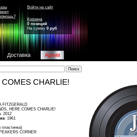
казы
Войти на сайт
бинет
помощь?
Корзина
0 позиций
На сумму
0 руб
Доставка
Архив
E COMES CHARLIE!
LA FITZGERALD
NDS, HERE COMES CHARLIE!
а
: 2012
ма
: 1961
я пластинка)
SPEAKERS CORNER