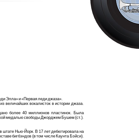
Леди Элла» и «Первая леди джаза».
из величайших вокалисток в истории джаза.
дано более 40 миллионов пластинок. Была
кой медалью свободы Джорджем Бушем (ст.).
 штате Нью-Йорк. В 17 лет дебютировала на
ставе бигбэндов (в том числе Каунта Бэйси).