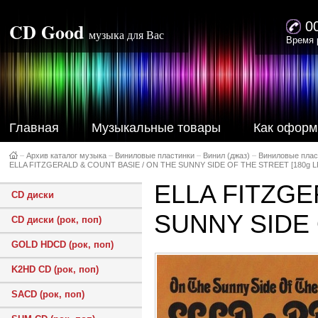
CD Good
0
музыка для Вас
Время 
Главная
Музыкальные товары
Как оформ
–
Архив каталог музыка
–
Виниловые пластинки
–
Винил (джаз)
–
Виниловые плас
ELLA FITZGERALD & COUNT BASIE / ON THE SUNNY SIDE OF THE STREET [180g L
ELLA FITZGE
CD диски
SUNNY SIDE 
CD диски (рок, поп)
GOLD HDCD (рок, поп)
K2HD CD (рок, поп)
SACD (рок, поп)