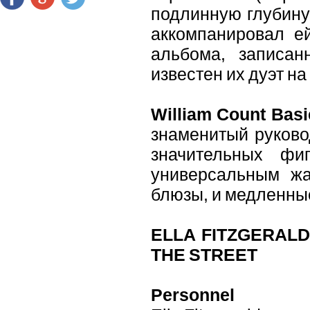
подлинную глубину
аккомпанировал е
альбома, записан
известен их дуэт н
William Count Basi
знаменитый руково
значительных фи
универсальным жа
блюзы, и медленные
ELLA FITZGERALD
THE STREET
Personnel