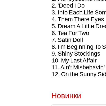
2. 'Deed I Do
3. Into Each Life So
4. Them There Eyes
5. Dream A Little Dr
6. Tea For Two
7. Satin Doll
8. I'm Beginning To S
9. Shiny Stockings
10. My Last Affair
11. Ain't Misbehavin'
12. On the Sunny Sid
Новинки