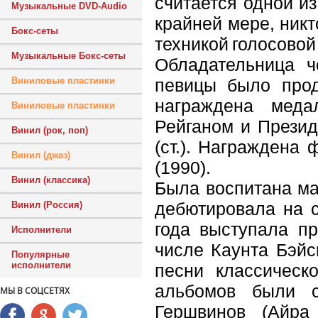
считается одной и
Музыкальные DVD-Audio
крайней мере, никт
Бокс-сеты
техникой голосовой
Музыкальные Бокс-сеты
Обладательница ч
певицы было прод
Виниловые пластинки
награждена меда
Виниловые пластинки
Рейганом и Прези
Винил (рок, поп)
(ст.). Награждена
Винил (джаз)
(1990).
Винил (классика)
Была воспитана ма
дебютировала на с
Винил (Россия)
года выступала пр
Исполнители
числе Каунта Бэйс
Популярные
исполнители
песни классическ
альбомов были с
МЫ В СОЦСЕТЯХ
Гершвинов (Айра