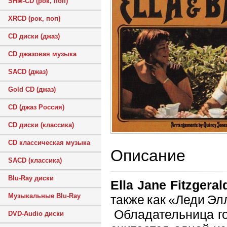
SHM-CD (рок, поп)
XRCD (рок, поп)
CD диски (джаз)
CD джазовая музыка
SACD (джаз)
Gold CD (джаз)
CD (джаз Россия)
CD диски (классика)
CD классическая музыка
Описание
SACD (классика)
Blu-Ray диски
Ella Jane Fitzgeral
Музыкальные Blu-Ray
также как «Леди Эл
Обладательница го
DVD-Audio диски