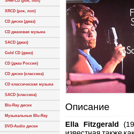
SHM-CD (рок, поп)
XRCD (рок, поп)
CD диски (джаз)
CD джазовая музыка
SACD (джаз)
Gold CD (джаз)
CD (джаз Россия)
CD диски (классика)
CD классическая музыка
SACD (классика)
Описание
Blu-Ray диски
Музыкальные Blu-Ray
Ella Fitzgerald
(19
DVD-Audio диски
известная также ка