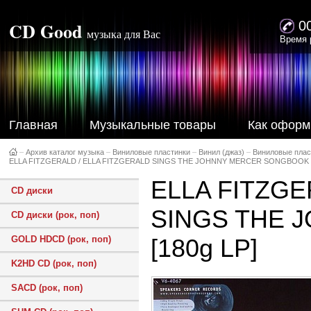
CD Good
0
музыка для Вас
Время 
Главная
Музыкальные товары
Как оформ
–
Архив каталог музыка
–
Виниловые пластинки
–
Винил (джаз)
–
Виниловые плас
ELLA FITZGERALD / ELLA FITZGERALD SINGS THE JOHNNY MERCER SONGBOOK [
ELLA FITZGE
CD диски
SINGS THE 
CD диски (рок, поп)
GOLD HDCD (рок, поп)
[180g LP]
K2HD CD (рок, поп)
SACD (рок, поп)