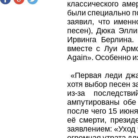
классического аме
были специально п
заявил, что именн
песен), Дюка Элли
Ирвинга Берлина.
вместе с Луи Армс
Again». Особенно и
«Первая леди джаз
хотя выбор песен з
из-за последст
ампутированы обе 
после чего 15 июня
её смерти, презид
заявлением: «Уход 
огромная утрата дл