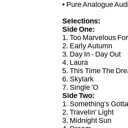
• Pure Analogue Aud
Selections:
Side One:
1. Too Marvelous Fo
2. Early Autumn
3. Day In - Day Out
4. Laura
5. This Time The Dr
6. Skylark
7. Single 'O
Side Two:
1. Something's Gott
2. Travelin' Light
3. Midnight Sun