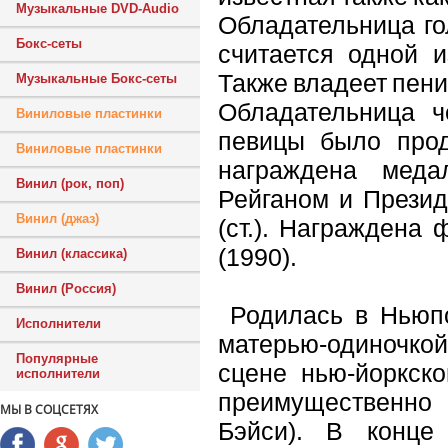
Музыкальные DVD-Audio
Обладательница го
Бокс-сеты
считается одной и
Также владеет пени
Музыкальные Бокс-сеты
Обладательница ч
Виниловые пластинки
певицы было прод
Виниловые пластинки
награждена меда
Винил (рок, поп)
Рейганом и Прези
Винил (джаз)
(ст.). Награждена
(1990).
Винил (классика)
Винил (Россия)
Родилась в Ньюпо
Исполнители
матерью-одиночкой
Популярные
сцене нью-йоркско
исполнители
преимущественно 
МЫ В СОЦСЕТЯХ
Бэйси). В конце