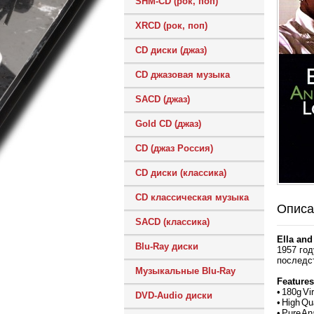
SHM-CD (рок, поп)
XRCD (рок, поп)
CD диски (джаз)
CD джазовая музыка
SACD (джаз)
Gold CD (джаз)
CD (джаз Россия)
CD диски (классика)
CD классическая музыка
Описа
SACD (классика)
Ella and
Blu-Ray диски
1957 год
последст
Музыкальные Blu-Ray
Features
• 180g Vi
DVD-Audio диски
• High Qu
• Pure An