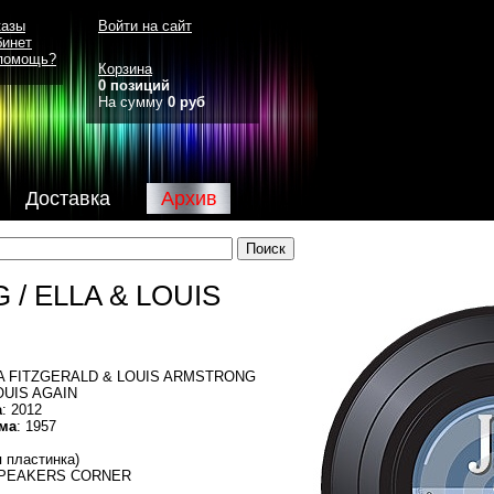
казы
Войти на сайт
бинет
помощь?
Корзина
0 позиций
На сумму
0 руб
Доставка
Архив
/ ELLA & LOUIS
LA FITZGERALD & LOUIS ARMSTRONG
LOUIS AGAIN
а
: 2012
ма
: 1957
я пластинка)
SPEAKERS CORNER