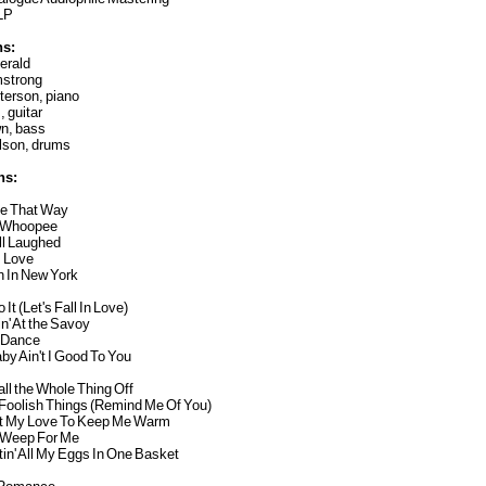
 LP
ns:
gerald
mstrong
terson, piano
, guitar
n, bass
llson, drums
ns:
Be That Way
' Whoopee
ll Laughed
 Love
n In New York
o It (Let's Fall In Love)
n' At the Savoy
t Dance
by Ain't I Good To You
Call the Whole Thing Off
 Foolish Things (Remind Me Of You)
Got My Love To Keep Me Warm
w Weep For Me
ttin' All My Eggs In One Basket