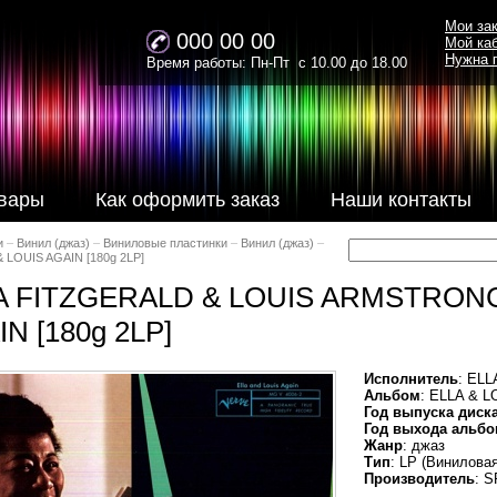
Мои за
000 00 00
Мой ка
Нужна 
Время работы: Пн-Пт с 10.00 до 18.00
вары
Как оформить заказ
Наши контакты
и
–
Винил (джаз)
–
Виниловые пластинки
–
Винил (джаз)
–
LOUIS AGAIN [180g 2LP]
A FITZGERALD & LOUIS ARMSTRONG 
N [180g 2LP]
Исполнитель
: EL
Альбом
: ELLA & 
Год выпуска диск
Год выхода альбо
Жанр
: джаз
Тип
: LP (Винилова
Производитель
: 