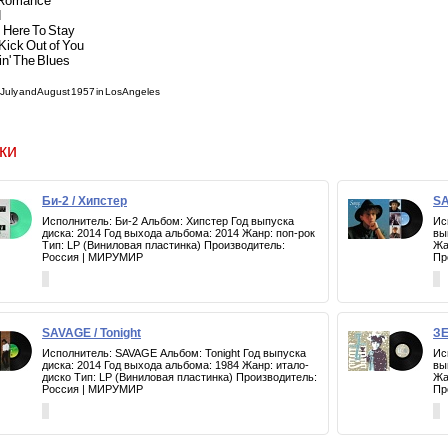
e Romance
d
s Here To Stay
 Kick Out of You
in' The Blues
July and August 1957 in Los Angeles
ки
Би-2 / Хипстер
SA
Исполнитель: Би-2 Альбом: Хипстер Год выпуска
Ис
диска: 2014 Год выхода альбома: 2014 Жанр: поп-рок
вы
Тип: LP (Виниловая пластинка) Производитель:
Жа
Россия | МИРУМИР
Пр
SAVAGE / Tonight
ЗЕ
Исполнитель: SAVAGE Альбом: Tonight Год выпуска
Ис
диска: 2014 Год выхода альбома: 1984 Жанр: итало-
вы
диско Тип: LP (Виниловая пластинка) Производитель:
Жа
Россия | МИРУМИР
Пр