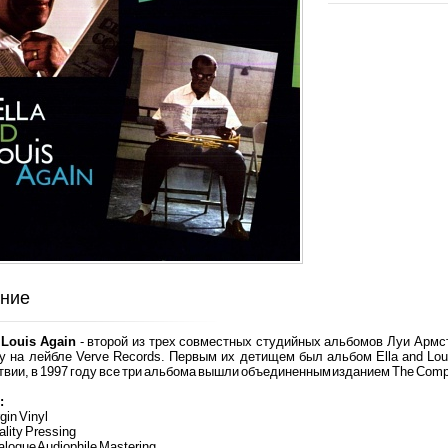
ние
 Louis Again
- второй из трех совместных студийных альбомов Луи Арм
у на лейбле Verve Records. Первым их детищем был альбом Ella and Loui
вии, в 1997 году все три альбома вышли объединенным изданием The Complete
:
rgin Vinyl
ality Pressing
alogue Audiophile Mastering