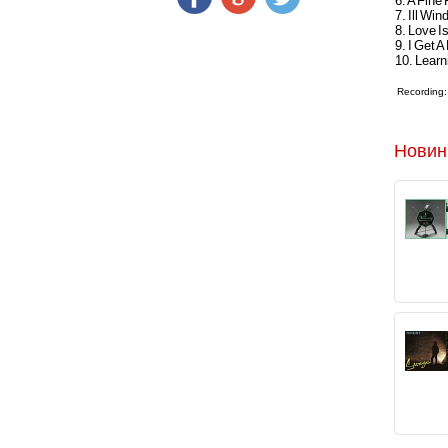
6. A Fin
7. Ill Win
8. Love I
9. I Get A
10. Learn
Recording: 
Новин