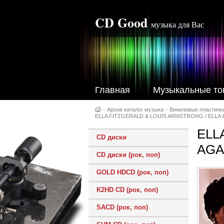
CD Good
музыка для Вас
Главная
Музыкальные то
–
Архив каталог музыка
–
Виниловые пластинк
ELLA FITZGERALD & LOUIS ARMSTRONG / ELLA & 
ELL
CD диски
AGAI
CD диски (рок, поп)
GOLD HDCD (рок, поп)
K2HD CD (рок, поп)
SACD (рок, поп)