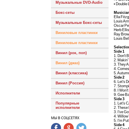
Музыкальные DVD-Audio
• Double
Musicia
Бокс-сеты
Ella Fitz
Louis Ar
Музыкальные Бокс-сеты
Oscar Pe
Herb Ellis
Виниловые пластинки
Ray Brow
Louis Be
Виниловые пластинки
Selectio
Side 1
Винил (рок, поп)
1. Don't 
2. Makin
Винил (джаз)
3. They A
4. Comes
5. Autum
Винил (классика)
Side 2
6. Let's D
Винил (Россия)
7. Stompi
8. I Won'
Исполнители
9. Gee Ba
Side 3
1. Let's 
Популярные
2. These
исполнители
3. I've 
4. Willo
МЫ В СОЦСЕТЯХ
5. I'm Pu
Side 4