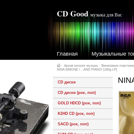
CD Good
музыка для Вас
Главная
Музыкальные то
–
Архив каталог музыка
–
Виниловые пластинк
NINA SIMONE / ...AND PIANO! [180g LP]
NINA
CD диски
CD диски (рок, поп)
GOLD HDCD (рок, поп)
K2HD CD (рок, поп)
SACD (рок, поп)