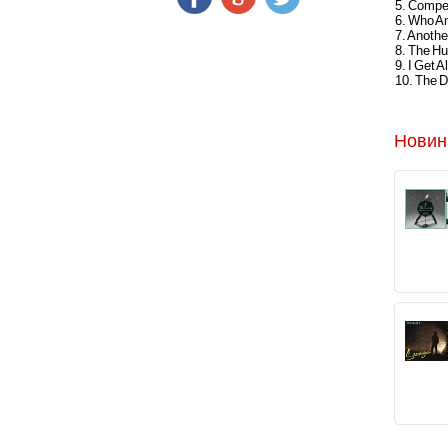
5. Compe
6. Who A
7. Anothe
8. The H
9. I Get 
10. The 
Новин