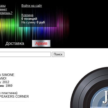
казы
Войти на сайт
бинет
помощь?
Корзина
0 позиций
На сумму
0 руб
Доставка
Архив
NA SIMONE
IANO!
а
: 2012
ма
: 1969
я пластинка)
SPEAKERS CORNER