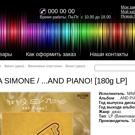
Мои за
000 00 00
Мой ка
Нужна 
Время работы: Пн-Пт с 10.00 до 18.00
вары
Как оформить заказ
Наши контакты
и
–
Винил (джаз)
–
Виниловые пластинки
–
Винил (джаз)
–
 SIMONE / ...AND PIANO! [180g LP]
Исполнитель
: NI
Альбом
: ...AND P
Год выпуска диск
Год выхода альбо
Жанр
: джаз
Тип
: LP (Винилова
Производитель
: 