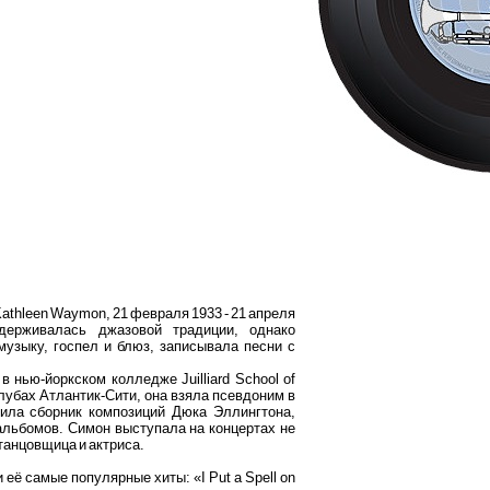
Kathleen Waymon, 21 февраля 1933 - 21 апреля
держивалась джазовой традиции, однако
узыку, госпел и блюз, записывала песни с
нью-йоркском колледже Juilliard School of
лубах Атлантик-Сити, она взяла псевдоним в
ила сборник композиций Дюка Эллингтона,
альбомов. Симон выступала на концертах не
 танцовщица и актриса.
 её самые популярные хиты: «I Put a Spell on