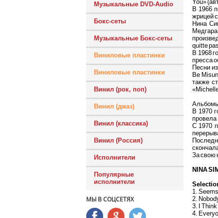
You» (ав
Музыкальные DVD-Audio
В 1966 п
жрицей с
Бокс-сеты
Нина Си
Медгара 
произвед
Музыкальные Бокс-сеты
quitte p
В 1968 г
Виниловые пластинки
пресса о
Песни из
Виниловые пластинки
Be Misun
также ст
«Michell
Винил (рок, поп)
Альбомы 
Винил (джаз)
В 1970 
провела 
Винил (классика)
С 1970 
перерыва
Последни
Винил (Россия)
скончала
За свою 
Исполнители
NINA SI
Популярные
исполнители
Selectio
1. Seems 
2. Nobody
МЫ В СОЦСЕТЯХ
3. I Think
4. Everyo