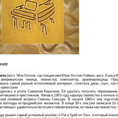
ние
мо́н
(англ. Nina Simone, настоящее имя Юнис Кэтлин Уэймон, англ. Eunice 
 американская певица, пианистка,
композитор, аранжировщица. При
овала самый разный исполняемый материал, сочетала джаз, соул, поп-м
 оркестром.
дилась в штате Северная Каролина. Ей удалось получить образование в 
читавшемся престижным. Начав в 1953 году карьеру пианистки в ночных к
воей любимой актрисы Симоны Синьоре. В начале 1960-х она подготов
е баллады из бродвейских мюзиклов. В конце 50-х она уже записала 10 
ак певица с удивительно богатым и гибким вокалом, но также как пианистка,
оду вышел самый успешный альбом «I Put a Spell on You», в который вошли