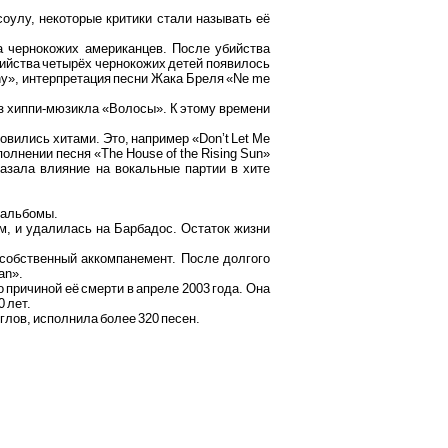
-соулу, некоторые критики стали называть её
 чернокожих американцев. После убийства
убийства четырёх чернокожих детей появилось
nny», интерпретация песни Жака Бреля «Ne me
 из хиппи-мюзикла «Волосы». К этому времени
овились хитами. Это, например «Don’t Let Me
полнении песня «The House of the Rising Sun»
казала влияние на вокальные партии в хите
е альбомы.
м, и удалилась на Барбадос. Остаток жизни
 собственный аккомпанемент. После долгого
an».
 причиной её смерти в апреле 2003 года. Она
0 лет.
глов, исполнила более 320 песен.