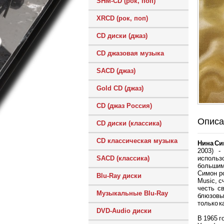
SHM-CD (рок, поп)
XRCD (рок, поп)
CD диски (джаз)
CD джазовая музыка
SACD (джаз)
Gold CD (джаз)
CD (джаз Россия)
Описа
CD диски (классика)
CD классическая музыка
Нина Си
2003) -
использ
SACD (классика)
большим
Симон ро
Blu-Ray диски
Music, с
честь с
Музыкальные Blu-Ray
блюзовы
только к
DVD-Audio диски
В 1965 г