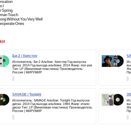
nsation
m I
r Spring
uman Touch
Along Without You Very Well
Desperate Ones
ки
Би-2 / Хипстер
SA
Исполнитель: Би-2 Альбом: Хипстер Год выпуска
Ис
диска: 2014 Год выхода альбома: 2014 Жанр: поп-рок
вы
Тип: LP (Виниловая пластинка) Производитель:
Жа
Россия | МИРУМИР
Пр
SAVAGE / Tonight
ЗЕ
Исполнитель: SAVAGE Альбом: Tonight Год выпуска
Ис
диска: 2014 Год выхода альбома: 1984 Жанр: итало-
вы
диско Тип: LP (Виниловая пластинка) Производитель:
Жа
Россия | МИРУМИР
Пр