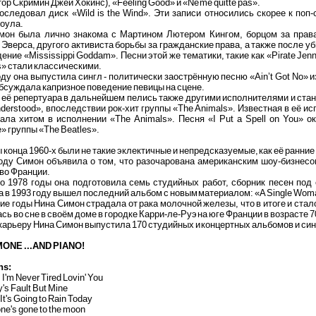
тор Скримин Джей Хокинс), «Feeling Good» и «Ne me quitte pas».
оследовал диск «Wild is the Wind». Эти записи относились скорее к поп
оула.
мон была лично знакома с Мартином Лютером Кингом, борцом за права
Эверса, другого активиста борьбы за гражданские права, а также после 
ение «Mississippi Goddam». Песни этой же тематики, такие как «Pirate Je
as» стали классическими.
оду она выпустила сингл - политически заострённую песню «Ain’t Got No»
бсуждала капризное поведение певицы на сцене.
 её репертуара в дальнейшем пелись также другими исполнителями и стан
derstood», впоследствии рок-хит группы «The Animals». Известная в её ис
ала хитом в исполнении «The Animals». Песня «I Put a Spell on You» о
e» группы «The Beatles».
конца 1960-х были не такие эклектичные и непредсказуемые, как её ранни
году Симон объявила о том, что разочарована американским шоу-бизнесо
во Франции.
по 1978 годы она подготовила семь студийных работ, сборник песен под
 в 1993 году вышел последний альбом с новым материалом: «A Single Wom
е годы Нина Симон страдала от рака молочной железы, что в итоге и стало
сь во сне в своём доме в городке Карри-ле-Руэ на юге Франции в возрасте 7
карьеру Нина Симон выпустила 170 студийных и концертных альбомов и син
MONE ...AND PIANO!
ns:
I'm Never Tired Lovin' You
's Fault But Mine
 It's Going to Rain Today
ne's gone to the moon