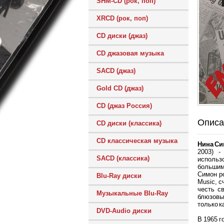
SHM-CD (рок, поп)
XRCD (рок, поп)
CD диски (джаз)
CD джазовая музыка
SACD (джаз)
Gold CD (джаз)
CD (джаз Россия)
Описа
CD диски (классика)
CD классическая музыка
Нина Си
2003) -
SACD (классика)
использ
большим
Симон ро
Blu-Ray диски
Music, с
честь с
Музыкальные Blu-Ray
блюзовы
только к
DVD-Audio диски
В 1965 г