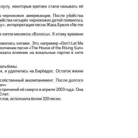
-соулу, некоторые критики стали называть её
 чернокожих американцев. После убийства
убийства четырёх чернокожих детей появилось
nny», интерпретация песни Жака Бреля «Ne me
 из хиппи-мюзикла «Волосы». К этому времени
овились хитами. Это, например «Don’t Let Me
полнении песня «The House of the Rising Sun»
казала влияние на вокальные партии в хите
е альбомы.
м, и удалилась на Барбадос. Остаток жизни
 собственный аккомпанемент. После долгого
an».
 причиной её смерти в апреле 2003 года. Она
0 лет.
глов, исполнила более 320 песен.