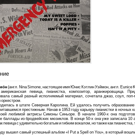
ние
мо́н
(англ. Nina Simone, настоящее имя Юнис Кэтлин Уэймон, англ. Eunice 
 американская певица, пианистка,
композитор, аранжировщица. При
овала самый разный исполняемый материал, сочетала джаз, соул, поп-м
 оркестром.
дилась в штате Северная Каролина. Ей удалось получить образование в 
читавшемся престижным. Начав в 1953 году карьеру пианистки в ночных к
воей любимой актрисы Симоны Синьоре. В начале 1960-х она подготов
е баллады из бродвейских мюзиклов. В конце 50-х она уже записала 10 
ак певица с удивительно богатым и гибким вокалом, но также как пианистка,
оду вышел самый успешный альбом «I Put a Spell on You», в который вошли