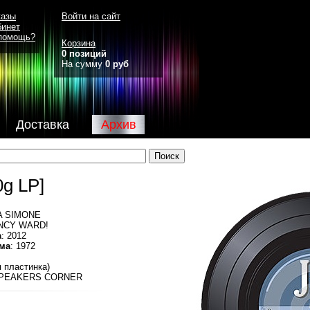
казы
Войти на сайт
бинет
помощь?
Корзина
0 позиций
На сумму
0 руб
Доставка
Архив
g LP]
NA SIMONE
NCY WARD!
а
: 2012
ма
: 1972
я пластинка)
SPEAKERS CORNER