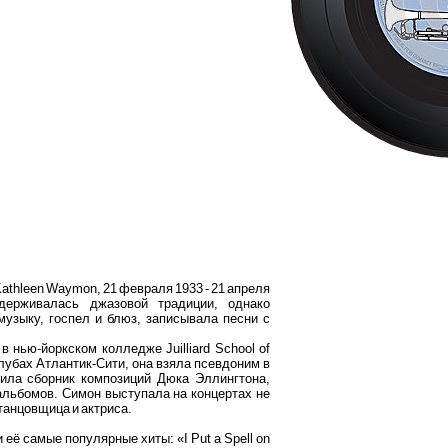
Kathleen Waymon, 21 февраля 1933 - 21 апреля
держивалась джазовой традиции, однако
узыку, госпел и блюз, записывала песни с
нью-йоркском колледже Juilliard School of
лубах Атлантик-Сити, она взяла псевдоним в
ила сборник композиций Дюка Эллингтона,
альбомов. Симон выступала на концертах не
 танцовщица и актриса.
 её самые популярные хиты: «I Put a Spell on