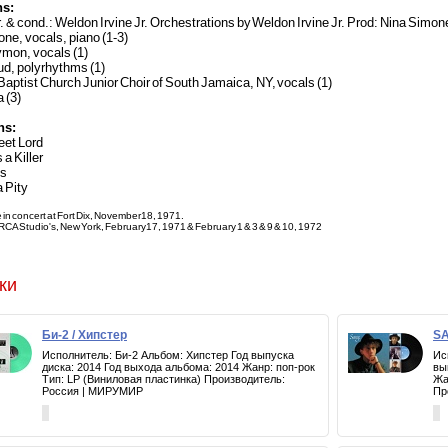
ns:
r. & cond.: Weldon Irvine Jr. Orchestrations by Weldon Irvine Jr. Prod: Nina Simo
ne, vocals, piano (1-3)
on, vocals (1)
ud, polyrhythms (1)
aptist Church Junior Choir of South Jamaica, NY, vocals (1)
 (3)
ns:
eet Lord
 a Killer
es
 a Pity
e in concert at Fort Dix, November 18, 1971.
 RCA Studio's, New York, February 17, 1971 & February 1 & 3 & 9 & 10, 1972
ки
Би-2 / Хипстер
SA
Исполнитель: Би-2 Альбом: Хипстер Год выпуска
Ис
диска: 2014 Год выхода альбома: 2014 Жанр: поп-рок
вы
Тип: LP (Виниловая пластинка) Производитель:
Жа
Россия | МИРУМИР
Пр