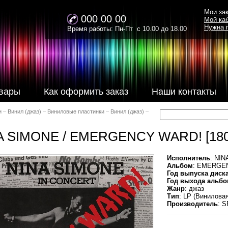
Мои за
000 00 00
Мой ка
Нужна 
Время работы: Пн-Пт с 10.00 до 18.00
вары
Как оформить заказ
Наши контакты
и
–
Винил (джаз)
–
Виниловые пластинки
–
Винил (джаз)
–
A SIMONE / EMERGENCY WARD! [180
Исполнитель
: NI
Альбом
: EMERGE
Год выпуска диск
Год выхода альбо
Жанр
: джаз
Тип
: LP (Винилова
Производитель
: 