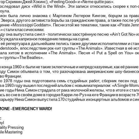
тор Скримин Джей Хокинс), «Feeling Good» и «Ne me quitte pas».
оследовал диск «Wild is the Wind». Эти записи относились скорее к поп
оула.
мон была лично знакома с Мартином Лютером Кингом, борцом за права
Эверса, другого активиста борьбы за гражданские права, а также после 
ение «Mississippi Goddam». Песни этой же тематики, такие как «Pirate Je
as» стали классическими.
оду она выпустила сингл - политически заострённую песню «Ain’t Got No»
бсуждала капризное поведение певицы на сцене.
 её репертуара в дальнейшем пелись также другими исполнителями и стан
derstood», впоследствии рок-хит группы «The Animals». Известная в её ис
ала хитом в исполнении «The Animals». Песня «I Put a Spell on You» о
e» группы «The Beatles».
конца 1960-х были не такие эклектичные и непредсказуемые, как её ранни
году Симон объявила о том, что разочарована американским шоу-бизнесо
во Франции.
по 1978 годы она подготовила семь студийных работ, сборник песен под
 в 1993 году вышел последний альбом с новым материалом: «A Single Wom
е годы Нина Симон страдала от рака молочной железы, что в итоге и стало
сь во сне в своём доме в городке Карри-ле-Руэ на юге Франции в возрасте 7
карьеру Нина Симон выпустила 170 студийных и концертных альбомов и син
IMONE - EMERGENCY WARD!
:
nyl
ality Pressing
ile Mastering