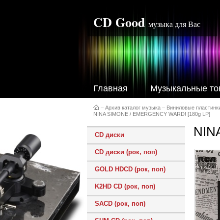
CD Good
музыка для Вас
Главная
Музыкальные то
–
Архив каталог музыка
–
Виниловые пластинк
NINA SIMONE / EMERGENCY WARD! [180g LP]
NIN
CD диски
CD диски (рок, поп)
GOLD HDCD (рок, поп)
K2HD CD (рок, поп)
SACD (рок, поп)