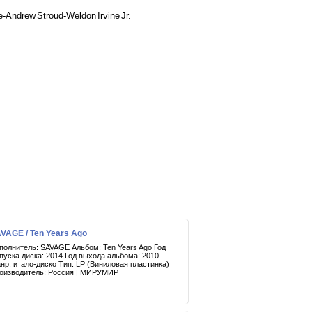
ne-Andrew Stroud-Weldon Irvine Jr.
VAGE / Ten Years Ago
полнитель: SAVAGE Альбом: Ten Years Ago Год
пуска диска: 2014 Год выхода альбома: 2010
нр: итало-диско Тип: LP (Виниловая пластинка)
оизводитель: Россия | МИРУМИР