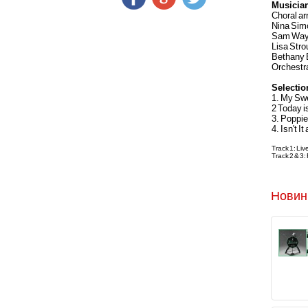
Musicia
Choral ar
Nina Simo
Sam Waym
Lisa Stro
Bethany B
Orchestra
Selectio
1. My Sw
2 Today is
3. Poppi
4. Isn't It
Track 1: Liv
Track 2 & 3:
Новин