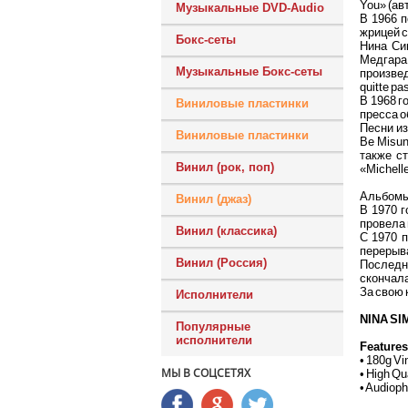
You» (ав
Музыкальные DVD-Audio
В 1966 п
жрицей с
Бокс-сеты
Нина Си
Медгара 
Музыкальные Бокс-сеты
произвед
quitte p
В 1968 г
Виниловые пластинки
пресса о
Песни из
Виниловые пластинки
Be Misun
также ст
Винил (рок, поп)
«Michell
Альбомы 
Винил (джаз)
В 1970 
провела 
Винил (классика)
С 1970 
перерыва
Винил (Россия)
Последни
скончала
За свою 
Исполнители
NINA S
Популярные
исполнители
Features
• 180g Vi
МЫ В СОЦСЕТЯХ
• High Qu
• Audioph