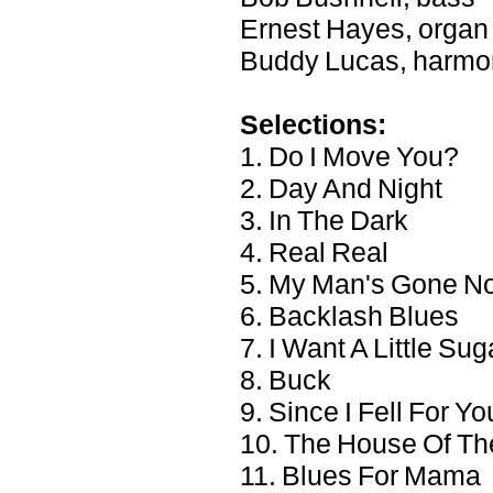
Ernest Hayes, organ
Buddy Lucas, harmon
Selections:
1. Do I Move You?
2. Day And Night
3. In The Dark
4. Real Real
5. My Man's Gone N
6. Backlash Blues
7. I Want A Little Su
8. Buck
9. Since I Fell For Yo
10. The House Of Th
11. Blues For Mama