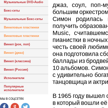
Музыкальные DVD-Audio
джаз, соул, поп-м
большим оркестром
Бокс-сеты
Симон родилась 
Музыкальные Бокс-сеты
получить образовани
Виниловые пластинки
Music, считавшем
Виниловые пластинки
пианистки в ночных
Винил (рок, поп)
честь своей любим
она подготовила с
Винил (джаз)
баллады из бродвей
Винил (классика)
10 альбомов. Симон
Винил (Россия)
с удивительно бога
Исполнители
танцовщица и актри
Популярные
исполнители
В 1965 году вышел 
МЫ В СОЦСЕТЯХ
в который вошли её 