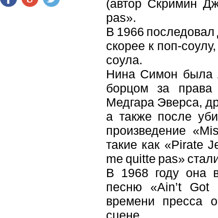
(автор Скримин Дж
pas».
В 1966 последовал д
скорее к поп-соулу
соула.
Нина Симон была 
борцом за права 
Медгара Эверса, др
а также после уби
произведение «Mis
такие как «Pirate
me quitte pas» стал
В 1968 году она в
песню «Ain’t Got
времени пресса о
сцене.