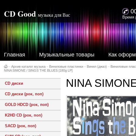
CD Good
0
музыка для Вас
Время 
Главная
Музыкальные товары
Как оформ
–
Архив каталог музыка
–
Виниловые пластинки
–
Винил (джаз)
–
Виниловые плас
NINA SIMONE / SINGS THE BLUES [180g LP]
NINA SIMONE
CD диски
CD диски (рок, поп)
GOLD HDCD (рок, поп)
K2HD CD (рок, поп)
SACD (рок, поп)