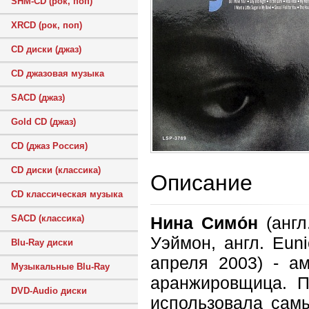
SHM-CD (рок, поп)
XRCD (рок, поп)
CD диски (джаз)
CD джазовая музыка
SACD (джаз)
Gold CD (джаз)
CD (джаз Россия)
CD диски (классика)
Описание
CD классическая музыка
Нина Симо́н
(англ
SACD (классика)
Уэймон, англ. Eun
Blu-Ray диски
апреля 2003) - а
Музыкальные Blu-Ray
аранжировщица. П
DVD-Audio диски
использовала сам