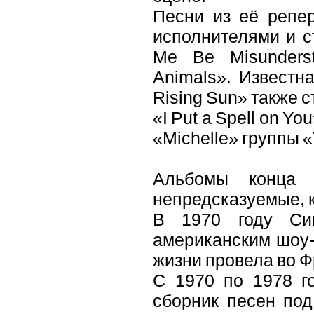
Песни из её репе
исполнителями и с
Me Be Misunderst
Animals». Известн
Rising Sun» также 
«I Put a Spell on Y
«Michelle» группы «
Альбомы конца 
непредсказуемые, к
В 1970 году Си
американским шоу-
жизни провела во Ф
С 1970 по 1978 го
сборник песен под