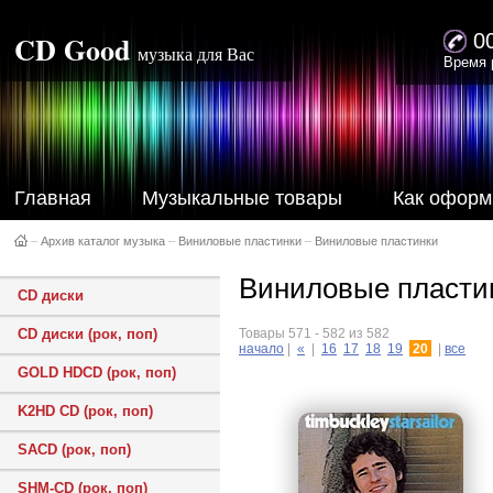
CD Good
0
музыка для Вас
Время 
Главная
Музыкальные товары
Как оформ
–
Архив каталог музыка
–
Виниловые пластинки
–
Виниловые пластинки
Виниловые пластин
CD диски
CD диски (рок, поп)
Товары 571 - 582 из 582
начало
|
«
|
16
17
18
19
20
|
все
GOLD HDCD (рок, поп)
K2HD CD (рок, поп)
SACD (рок, поп)
SHM-CD (рок, поп)