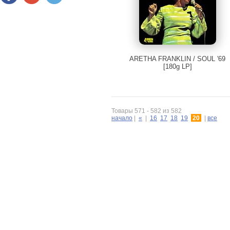
ARETHA FRANKLIN / SOUL '69
[180g LP]
Товары 571 - 582 из 582
начало
|
«
|
16
17
18
19
20
|
все