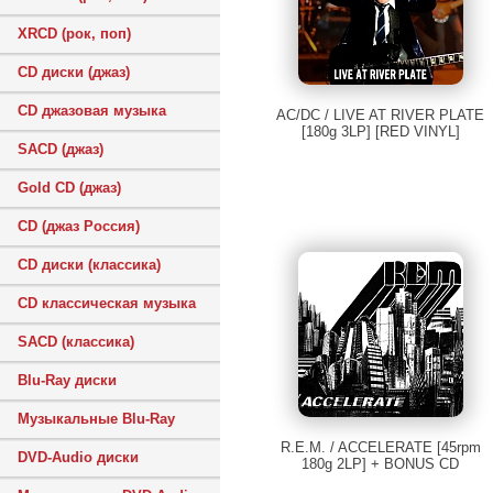
XRCD (рок, поп)
CD диски (джаз)
CD джазовая музыка
AC/DC / LIVE AT RIVER PLATE
[180g 3LP] [RED VINYL]
SACD (джаз)
Gold CD (джаз)
CD (джаз Россия)
CD диски (классика)
CD классическая музыка
SACD (классика)
Blu-Ray диски
Музыкальные Blu-Ray
R.E.M. / ACCELERATE [45rpm
DVD-Audio диски
180g 2LP] + BONUS CD