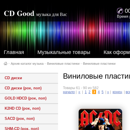
CD Good
0
музыка для Вас
Время 
Главная
Музыкальные товары
Как оформ
–
Архив каталог музыка
–
Виниловые пластинки
–
Виниловые пластинки
Виниловые пластин
CD диски
CD диски (рок, поп)
Товары 61 - 90 из 582
начало
|
«
|
1
2
3
4
5
|
»
|
конец
|
вс
GOLD HDCD (рок, поп)
K2HD CD (рок, поп)
SACD (рок, поп)
SHM-CD (рок, поп)