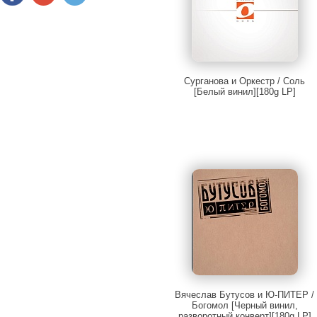
Сурганова и Оркестр / Соль
[Белый винил][180g LP]
Вячеслав Бутусов и Ю-ПИТЕР /
Богомол [Черный винил,
разворотный конверт][180g LP]