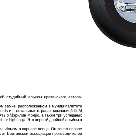
ой студийный альбом британского автора-
ком замке, расположенном в муниципалитете
ords и в остальных странах компанией DJM
амять о Мэрилин Монро, а также три успешных
ght for Fighting». Это первый двойной альбом в
альбомом в карьере певца. Он занял первое
 от Британской ассоциации производителей