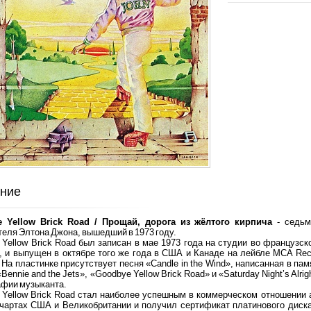
ние
 Yellow Brick Road / Прощай, дорога из жёлтого кирпича
- седьм
еля Элтона Джона, вышедший в 1973 году.
 Yellow Brick Road был записан в мае 1973 года на студии во французс
, и выпущен в октябре того же года в США и Канаде на лейбле MCA Rec
 На пластинке присутствует песня «Candle in the Wind», написанная в п
«Bennie and the Jets», «Goodbye Yellow Brick Road» и «Saturday Night’s Alri
афии музыканта.
 Yellow Brick Road стал наиболее успешным в коммерческом отношении 
 чартах США и Великобритании и получил сертификат платинового диска