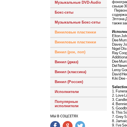
фонограм
Музыкальные DVD-Audio
свыше 3
Первона
Бокс-сеты
содержа
Элтона Д
Музыкальные Бокс-сеты
также за
Исполн
Виниловые пластинки
Elton Joh
Dee Murra
Виниловые пластинки
Davey Joh
Nigel Ol
Винил (рок, поп)
Ray Coop
Addition
Dee Murr
Винил (джаз)
Del Newm
Leroy Go
Винил (классика)
David He
Kiki Dee 
Винил (Россия)
Selectio
1. Funera
Исполнители
2. Love L
3. Candle
Популярные
4. Bennie
исполнители
5. Goodb
6. This S
МЫ В СОЦСЕТЯХ
7. Grey S
8. Jamaic
9. I've S