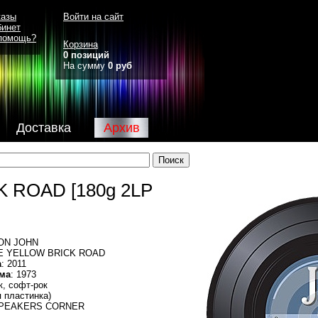
казы
Войти на сайт
бинет
помощь?
Корзина
0 позиций
На сумму
0 руб
Доставка
Архив
 ROAD [180g 2LP
TON JOHN
E YELLOW BRICK ROAD
а
: 2011
ма
: 1973
ок, софт-рок
я пластинка)
SPEAKERS CORNER