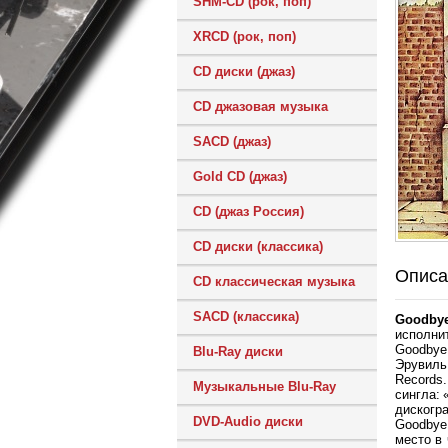
SHM-CD (рок, поп)
XRCD (рок, поп)
CD диски (джаз)
CD джазовая музыка
SACD (джаз)
Gold CD (джаз)
CD (джаз Россия)
CD диски (классика)
Описа
CD классическая музыка
SACD (классика)
Goodbye
исполнит
Goodbye
Blu-Ray диски
Эрувиль
Records.
Музыкальные Blu-Ray
сингла: 
дискогр
DVD-Audio диски
Goodbye
место в