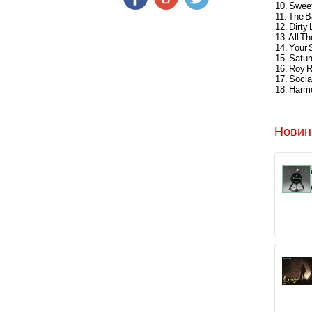
10. Swee
11. The B
12. Dirty L
13. All Th
14. Your 
15. Satur
16. Roy 
17. Socia
18. Harm
Новин