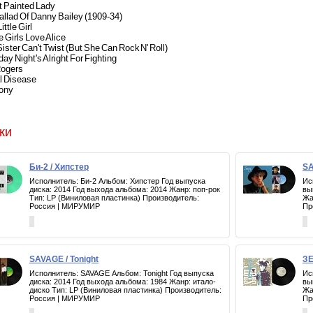
t Painted Lady
allad Of Danny Bailey (1909-34)
ittle Girl
e Girls Love Alice
Sister Can't Twist (But She Can Rock N' Roll)
day Night's Alright For Fighting
Rogers
l Disease
ony
ки
Би-2 / Хипстер
SA
Исполнитель: Би-2 Альбом: Хипстер Год выпуска
Ис
диска: 2014 Год выхода альбома: 2014 Жанр: поп-рок
вы
Тип: LP (Виниловая пластинка) Производитель:
Жа
Россия | МИРУМИР
Пр
SAVAGE / Tonight
ЗЕ
Исполнитель: SAVAGE Альбом: Tonight Год выпуска
Ис
диска: 2014 Год выхода альбома: 1984 Жанр: итало-
вы
диско Тип: LP (Виниловая пластинка) Производитель:
Жа
Россия | МИРУМИР
Пр