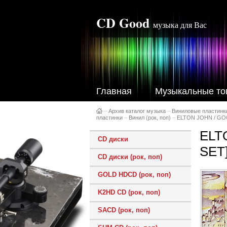
CD Good
музыка для Вас
Главная
Музыкальные то
–
Архив каталог музыка
–
Виниловые пластинк
пластинки
–
Винил (рок, поп)
–
ELTON JOHN / GO
ELT
CD диски
SET
CD диски (рок, поп)
GOLD HDCD (рок, поп)
K2HD CD (рок, поп)
SACD (рок, поп)