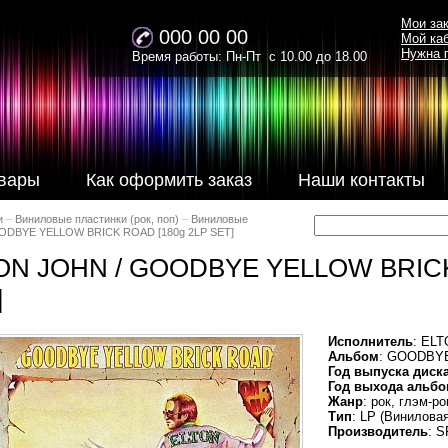
Мои за
000 00 00
Мой ка
Нужна 
Время работы: Пн-Пт с 10.00 до 18.00
вары
Как оформить заказ
Наши контакты
и
–
Виниловые пластинки (рок, поп)
–
Виниловые
ODBYE YELLOW BRICK ROAD [180g 2LP SET]
ON JOHN / GOODBYE YELLOW BRICK
]
Исполнитель
: EL
Альбом
: GOODBY
Год выпуска диск
Год выхода альбо
Жанр
: рок, глэм-р
Тип
: LP (Винилова
Производитель
: 