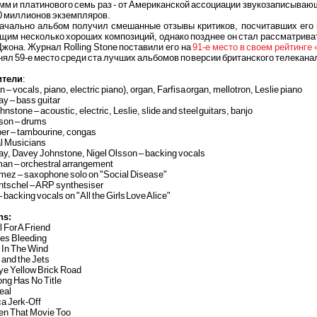
м и платинового семь раз - от Американской ассоциации звукозаписываю
0 миллионов экземпляров.
чально альбом получил смешанные отзывы критиков, посчитавших его 
щим несколько хороших композиций, однако позднее он стал рассматрива
жона. Журнал Rolling Stone поставили его на
91-е место в своем рейтинге
нял 59-е место среди ста лучших альбомов по версии британского телеканал
ители
:
n – vocals, piano, electric piano), organ, Farfisa organ, mellotron, Leslie piano
y – bass guitar
nstone – acoustic, electric, Leslie, slide and steel guitars, banjo
sson – drums
er – tambourine, congas
al Musicians
ay, Davey Johnstone, Nigel Olsson – backing vocals
an – orchestral arrangement
mez – saxophone solo on "Social Disease"
ntschel – ARP synthesiser
– backing vocals on "All the Girls Love Alice"
ns:
l For A Friend
ies Bleeding
 In The Wind
 and the Jets
ye Yellow Brick Road
ong Has No Title
eal
a Jerk-Off
een That Movie Too