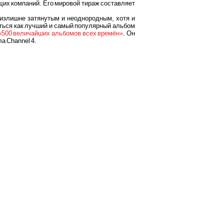
щих компаний. Его мировой тираж составляет
излишне затянутым и неоднородным, хотя и
ться как лучший и самый популярный альбом
 «500 величайших альбомов всех времён»
. Он
а Channel 4.