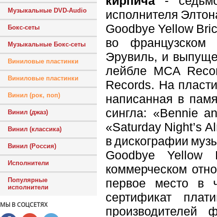
кирпича
- седьмо
Музыкальные DVD-Audio
исполнителя Элтона
Goodbye Yellow Bri
Бокс-сеты
во французском 
Музыкальные Бокс-сеты
Эрувиль, и выпуще
Виниловые пластинки
лейбле MCA Recor
Виниловые пластинки
Records. На пласти
Винил (рок, поп)
написанная в памя
сингла: «Bennie a
Винил (джаз)
«Saturday Night’s A
Винил (классика)
в дискографии муз
Винил (Россия)
Goodbye Yellow
Исполнители
коммерческом отно
первое место в 
Популярные
исполнители
сертификат плат
МЫ В СОЦСЕТЯХ
производителей 