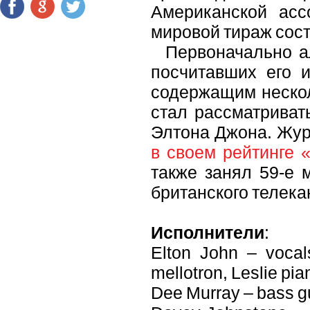
Американской асс
мировой тираж сос
Первоначально ал
посчитавших его 
содержащим нескол
стал рассматриват
Элтона Джона. Журн
в своем рейтинге 
также занял 59-е 
британского телека
Исполнители
:
Elton John – vocals
mellotron, Leslie pia
Dee Murray – bass gu