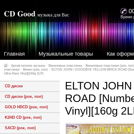
CD Good
0
музыка для Вас
Время 
Главная
Музыкальные товары
Как оформ
–
Архив каталог музыка
–
Виниловые пластинки
–
Виниловые пластинки (рок, поп
пластинки
–
Винил (рок, поп)
–
ELTON JOHN / GOODBYE YELLOW BRICK ROAD [Number
Ultra-Rare Vinyl][160g 2LP]
ELTON JOHN
CD диски
ROAD [Numbere
CD диски (рок, поп)
GOLD HDCD (рок, поп)
Vinyl][160g 2L
K2HD CD (рок, поп)
SACD (рок, поп)