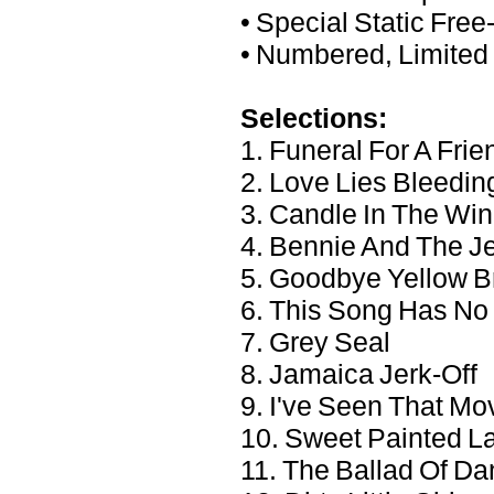
• Special Static Fre
• Numbered, Limited 
Selections:
1. Funeral For A Frie
2. Love Lies Bleedin
3. Candle In The Wi
4. Bennie And The J
5. Goodbye Yellow B
6. This Song Has No 
7. Grey Seal
8. Jamaica Jerk-Off
9. I've Seen That Mo
10. Sweet Painted L
11. The Ballad Of Da