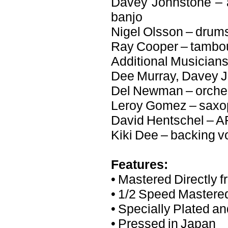
Davey Johnstone – ac
banjo
Nigel Olsson – drum
Ray Cooper – tambo
Additional Musician
Dee Murray, Davey J
Del Newman – orche
Leroy Gomez – saxop
David Hentschel – A
Kiki Dee – backing vo
Features:
• Mastered Directly f
• 1/2 Speed Mastered
• Specially Plated a
• Pressed in Japan