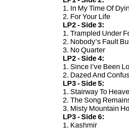
1. In My Time Of Dyi
2. For Your Life
LP2 - Side 3:
1. Trampled Under F
2. Nobody’s Fault Bu
3. No Quarter
LP2 - Side 4:
1. Since I’ve Been L
2. Dazed And Confu
LP3 - Side 5:
1. Stairway To Heav
2. The Song Remain
3. Misty Mountain H
LP3 - Side 6:
1. Kashmir