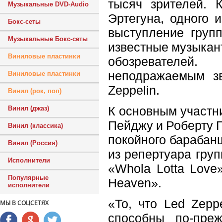
тысяч зрителей. 
Музыкальные DVD-Audio
Эртегуна, одного и
Бокс-сеты
выступление групп
Музыкальные Бокс-сеты
известные музыкан
Виниловые пластинки
обозревателей
неподражаемым зв
Виниловые пластинки
Zeppelin.
Винил (рок, поп)
К основным участн
Винил (джаз)
Пейджу и Роберту 
Винил (классика)
покойного барабан
Винил (Россия)
из репертуара груп
Исполнители
«Whola Lotta Love»
Популярные
Heaven».
исполнители
«То, что Led Zepp
МЫ В СОЦСЕТЯХ
способны по-пре