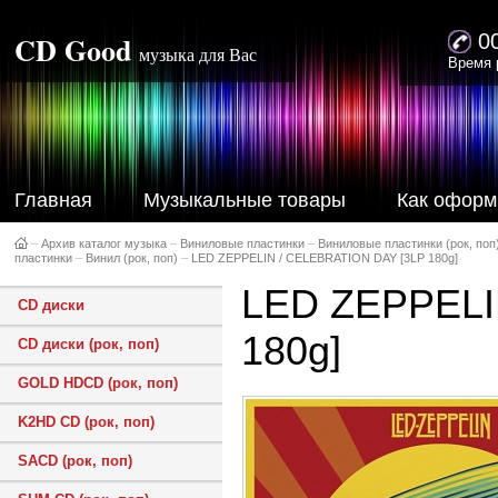
CD Good
0
музыка для Вас
Время 
Главная
Музыкальные товары
Как оформ
–
Архив каталог музыка
–
Виниловые пластинки
–
Виниловые пластинки (рок, поп
пластинки
–
Винил (рок, поп)
–
LED ZEPPELIN / CELEBRATION DAY [3LP 180g]
LED ZEPPELI
CD диски
180g]
CD диски (рок, поп)
GOLD HDCD (рок, поп)
K2HD CD (рок, поп)
SACD (рок, поп)