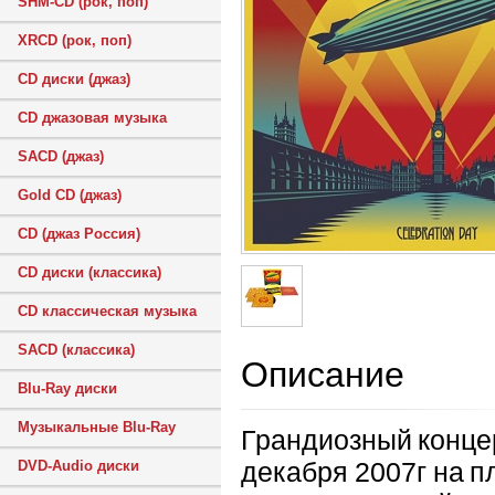
SHM-CD (рок, поп)
XRCD (рок, поп)
CD диски (джаз)
CD джазовая музыка
SACD (джаз)
Gold CD (джаз)
CD (джаз Россия)
CD диски (классика)
CD классическая музыка
SACD (классика)
Описание
Blu-Ray диски
Музыкальные Blu-Ray
Грандиозный концер
декабря 2007г на п
DVD-Audio диски