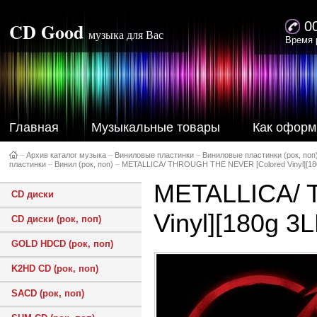
CD Good
0
музыка для Вас
Время 
Главная
Музыкальные товары
Как оформ
–
Архив каталог музыка
–
Виниловые пластинки
–
Виниловые пластинки (рок, поп
пластинки
–
Винил (рок, поп)
–
METALLICA/ THROUGH THE NEVER [Colored Vinyl][18
METALLICA/ 
CD диски
Vinyl][180g 3
CD диски (рок, поп)
GOLD HDCD (рок, поп)
K2HD CD (рок, поп)
SACD (рок, поп)