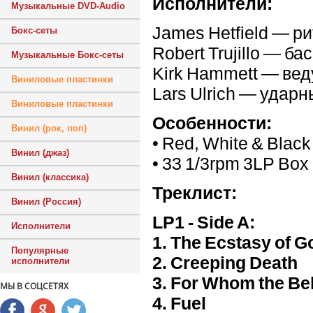
Исполнители:
Музыкальные DVD-Audio
James Hetfield — ри
Бокс-сеты
Robert Trujillo — ба
Музыкальные Бокс-сеты
Kirk Hammett — вед
Виниловые пластинки
Lars Ulrich — удар
Виниловые пластинки
Особенности:
Винил (рок, поп)
• Red, White & Black
Винил (джаз)
• 33 1/3rpm 3LP Box 
Винил (классика)
Треклист:
Винил (Россия)
LP1 - Side A:
Исполнители
1. The Ecstasy of G
Популярные
2. Creeping Death
исполнители
3. For Whom the Bel
МЫ В СОЦСЕТЯХ
4. Fuel