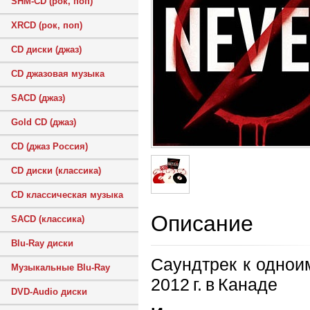
SHM-CD (рок, поп)
XRCD (рок, поп)
CD диски (джаз)
CD джазовая музыка
SACD (джаз)
Gold CD (джаз)
CD (джаз Россия)
CD диски (классика)
CD классическая музыка
Описание
SACD (классика)
Blu-Ray диски
Саундтрек к однои
Музыкальные Blu-Ray
2012 г. в Канаде
DVD-Audio диски