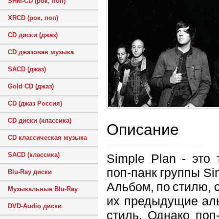
SHM-CD (рок, поп)
XRCD (рок, поп)
CD диски (джаз)
CD джазовая музыка
SACD (джаз)
Gold CD (джаз)
CD (джаз Россия)
CD диски (классика)
Описание
CD классическая музыка
SACD (классика)
Simple Plan - это
поп-панк группы Si
Blu-Ray диски
Альбом, по стилю, 
Музыкальные Blu-Ray
их предыдущие аль
DVD-Audio диски
стиль. Однако поп-