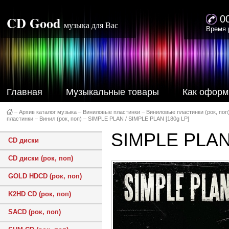
CD Good
0
музыка для Вас
Время 
Главная
Музыкальные товары
Как оформ
–
Архив каталог музыка
–
Виниловые пластинки
–
Виниловые пластинки (рок, поп
пластинки
–
Винил (рок, поп)
–
SIMPLE PLAN / SIMPLE PLAN [180g LP]
SIMPLE PLAN 
CD диски
CD диски (рок, поп)
GOLD HDCD (рок, поп)
K2HD CD (рок, поп)
SACD (рок, поп)