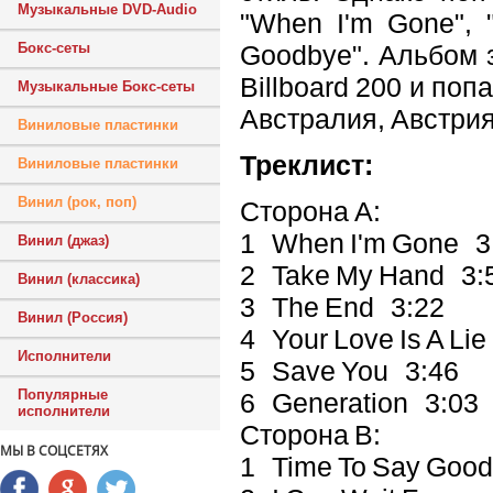
Музыкальные DVD-Audio
"When I'm Gone", 
Goodbye". Альбом з
Бокс-сеты
Billboard 200 и поп
Музыкальные Бокс-сеты
Австралия, Австрия
Виниловые пластинки
Треклист:
Виниловые пластинки
Винил (рок, поп)
Сторона А:
1 When I'm Gone 
Винил (джаз)
2 Take My Hand 3
Винил (классика)
3 The End 3:22
Винил (Россия)
4 Your Love Is A Li
Исполнители
5 Save You 3:46
Популярные
6 Generation 3:03
исполнители
Сторона B:
МЫ В СОЦСЕТЯХ
1 Time To Say Goo