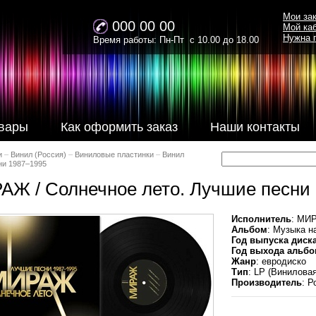
Мои за
000 00 00
Мой ка
Нужна 
Время работы: Пн-Пт с 10.00 до 18.00
вары
Как оформить заказ
Наши контакты
и
–
Винил (Россия)
–
Виниловые пластинки
–
Винил
ни 1987–1995
АЖ / Солнечное лето. Лучшие песни
Исполнитель
: МИ
Альбом
: Музыка н
Год выпуска диск
Год выхода альбо
Жанр
: евродиско
Тип
: LP (Винилова
Производитель
: 