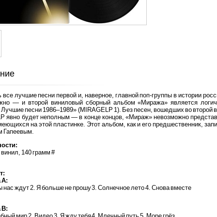
ние
 все лучшие песни первой и, наверное, главной поп-группы в истории ро
жно — и второй виниловый сборный альбом «Миража» является логич
 Лучшие песни 1986–1989» (MIRAGELP 1). Без песен, вошедших во второй
LP явно будет неполным — в конце концов, «Мираж» невозможно представ
меющихся на этой пластинке. Этот альбом, как и его предшественник, за
м Гапеевым.
ости:
 винил, 140 грамм #
т:
 A:
ы нас ждут 2. Я больше не прошу 3. Солнечное лето 4. Снова вместе
 B:
бный мир 2. Видео 3. Я жду тебя 4. Млечный путь 5. Море грёз