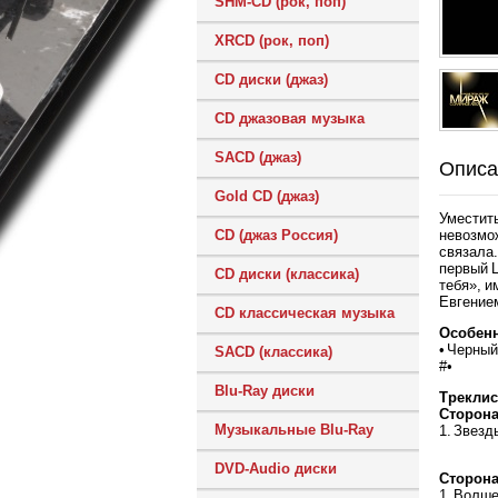
SHM-CD (рок, поп)
XRCD (рок, поп)
CD диски (джаз)
CD джазовая музыка
SACD (джаз)
Описа
Gold CD (джаз)
Уместить
невозмо
CD (джаз Россия)
связала.
первый 
CD диски (классика)
тебя», и
Евгение
CD классическая музыка
Особенн
• Черный
SACD (классика)
#•
Blu-Ray диски
Треклис
Сторона
Музыкальные Blu-Ray
1. Звезд
DVD-Audio диски
Сторона
1. Волше