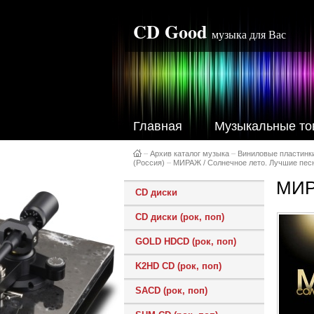
CD Good
музыка для Вас
Главная
Музыкальные то
–
Архив каталог музыка
–
Виниловые пластинк
(Россия)
–
МИРАЖ / Солнечное лето. Лучшие пес
МИР
CD диски
CD диски (рок, поп)
GOLD HDCD (рок, поп)
K2HD CD (рок, поп)
SACD (рок, поп)