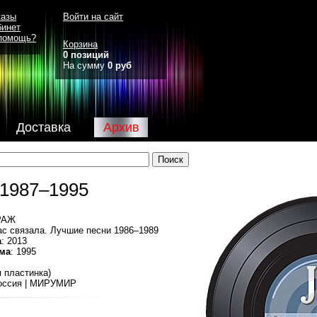
казы
Войти на сайт
бинет
помощь?
Корзина
0 позиций
На сумму
0 руб
Доставка
Архив
 1987–1995
РАЖ
ас связала. Лучшие песни 1986–1989
а
: 2013
ма
: 1995
я пластинка)
Россия | МИРУМИР