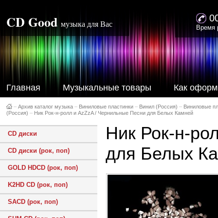
CD Good
0
музыка для Вас
Время 
Главная
Музыкальные товары
Как оформ
–
Архив каталог музыка
–
Виниловые пластинки
–
Винил (Россия)
–
Виниловые пл
(Россия)
–
Ник Рок-н-ролл и AzZzA / Чернильные Песни для Белых Камней
Ник Рок-н-ро
CD диски
для Белых К
CD диски (рок, поп)
GOLD HDCD (рок, поп)
K2HD CD (рок, поп)
SACD (рок, поп)