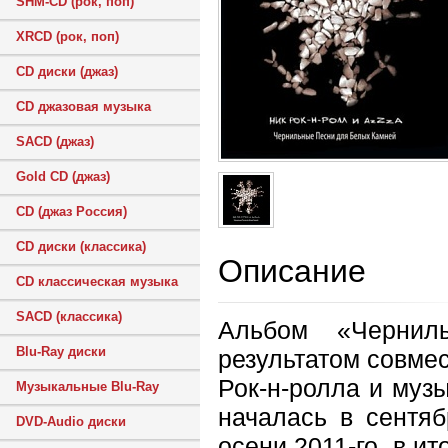
SHM-CD (рок, поп)
XRCD (рок, поп)
CD диски (джаз)
CD джазовая музыка
SACD (джаз)
Gold CD (джаз)
CD (джаз Россия)
CD диски (классика)
Описание
CD классическая музыка
SACD (классика)
Альбом «Чернил
Blu-Ray диски
результатом совме
Рок-н-ролла и муз
Музыкальные Blu-Ray
началась в сентя
DVD-Audio диски
осени 2011-го, в ит