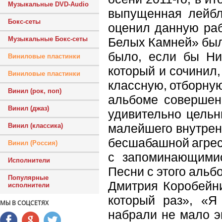
Музыкальные DVD-Audio
выпущенная лейбл
Бокс-сеты
оценил данную раб
Белых Камней» был
Музыкальные Бокс-сеты
было, если бы Ни
Виниловые пластинки
который и сочинил,
Виниловые пластинки
классную, отборную
Винил (рок, поп)
альбоме совершенн
Винил (джаз)
удивительно цельн
малейшего внутрен
Винил (классика)
бесшабашной агрес
Винил (Россия)
с запоминающими
Исполнители
Песни с этого аль
Популярные
Дмитрия Коробейни
исполнители
который раз», «Я
МЫ В СОЦСЕТЯХ
набрали не мало э