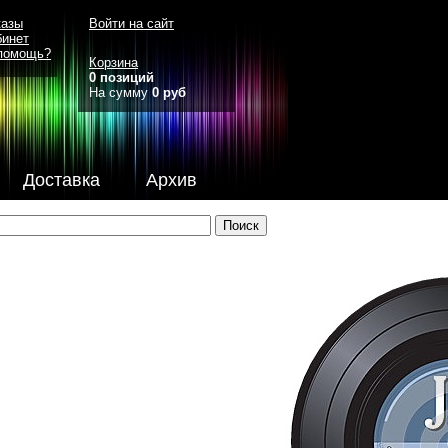
казы
Войти на сайт
бинет
помощь?
Корзина
0 позиций
На сумму
0 руб
Доставка
Архив