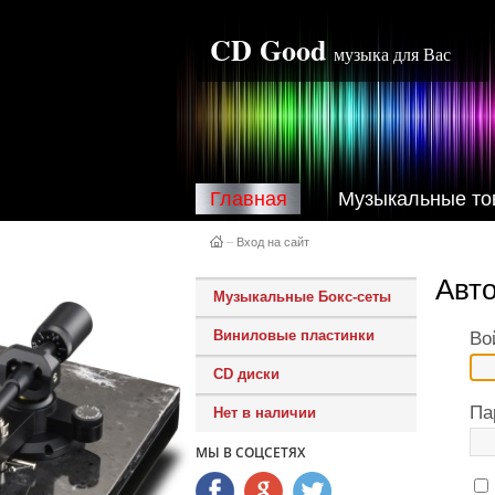
CD Good
музыка для Вас
Главная
Музыкальные то
–
Вход на сайт
Авт
Музыкальные Бокс-сеты
Виниловые пластинки
Во
CD диски
Па
Нет в наличии
МЫ В СОЦСЕТЯХ