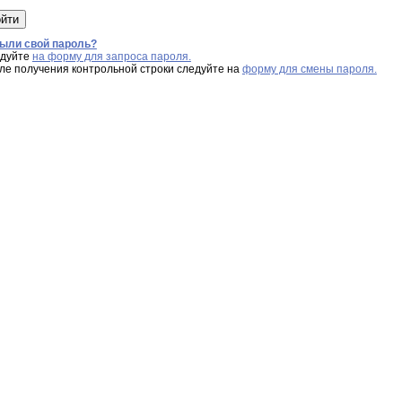
ыли свой пароль?
дуйте
на форму для запроса пароля.
ле получения контрольной строки следуйте на
форму для смены пароля.