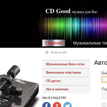
CD Good
музыка для Вас
Главная
Музыкальные то
–
Вход на сайт
Авт
Музыкальные Бокс-сеты
Виниловые пластинки
Во
CD диски
Па
Нет в наличии
МЫ В СОЦСЕТЯХ