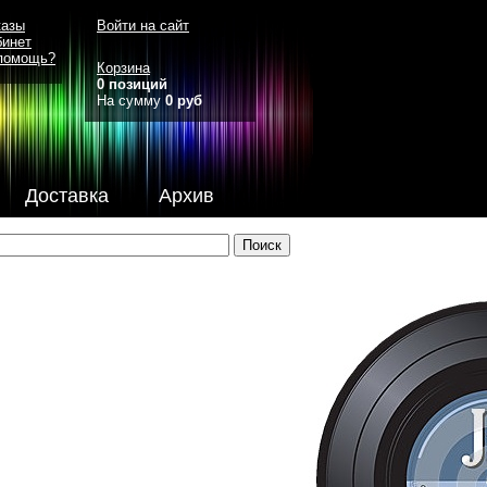
казы
Войти на сайт
бинет
помощь?
Корзина
0 позиций
На сумму
0 руб
Доставка
Архив