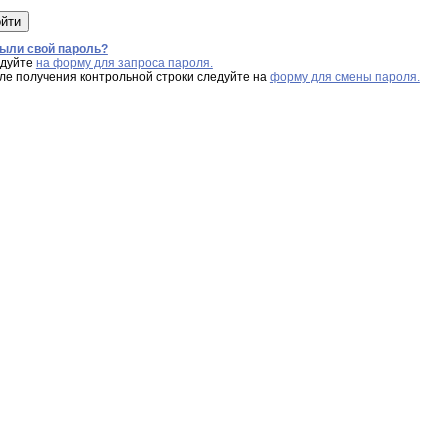
ыли свой пароль?
дуйте
на форму для запроса пароля.
ле получения контрольной строки следуйте на
форму для смены пароля.