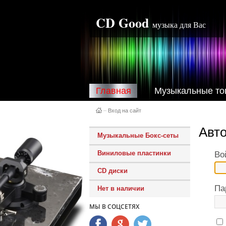
CD Good
музыка для Вас
Главная
Музыкальные то
–
Вход на сайт
Авт
Музыкальные Бокс-сеты
Виниловые пластинки
Во
CD диски
Па
Нет в наличии
МЫ В СОЦСЕТЯХ