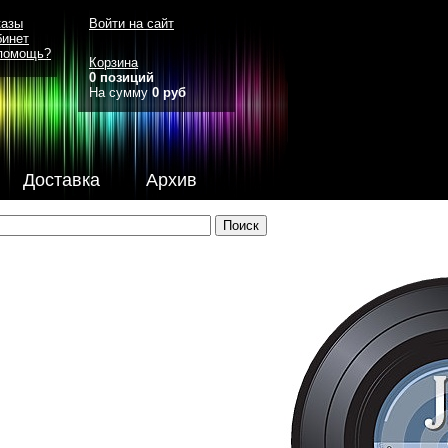
казы
Войти на сайт
бинет
помощь?
Корзина
0 позиций
На сумму
0 руб
Доставка
Архив