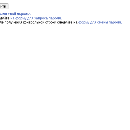
ыли свой пароль?
дуйте
на форму для запроса пароля.
ле получения контрольной строки следуйте на
форму для смены пароля.