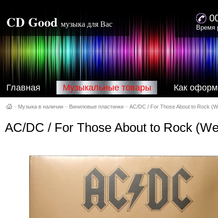
CD Good
0
музыка для Вас
Время 
Главная
Музыкальные товары
Как оформ
–
Музыка в наличии
–
Виниловые пластинки
–
AC/DC / For Those About to Rock (We
AC/DC / For Those About to Rock (We 