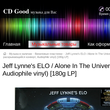
CD Good
0
музыка для Вас
Время 
Главная
Музыкальные товары
Как оформ
–
Музыка в наличии
–
Виниловые пластинки
–
Jeff Lynne's ELO / Alone In The Uni
раскрывающийся конверт, Audiophile vinyl) [180g LP]
Jeff Lynne's ELO / Alone In The Uni
Audiophile vinyl) [180g LP]