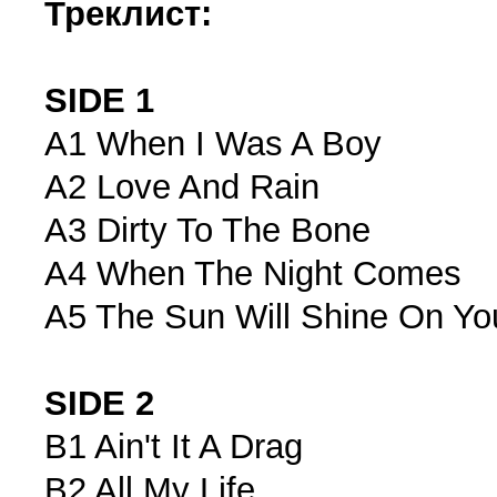
Треклист:
SIDE 1
A1 When I Was A Boy
A2 Love And Rain
A3 Dirty To The Bone
A4 When The Night Comes
A5 The Sun Will Shine On Yo
SIDE 2
B1 Ain't It A Drag
B2 All My Life