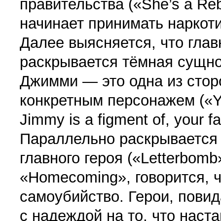
правительства («She’s a Re
начинает принимать наркоти
Далее выясняется, что главн
раскрывается тёмная сущно
Джимми — это одна из стор
конкретным персонажем («You’
Jimmy is a figment of, your f
Параллельно раскрывается
главного героя («Letterbom
«Homecoming», говорится, 
самоубийство. Герои, пови
с надеждой на то, что наст