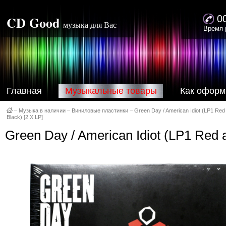
CD Good
0
музыка для Вас
Время 
Главная
Музыкальные товары
Как оформ
–
Музыка в наличии
–
Виниловые пластинки
–
Green Day / American Idiot (LP1 Red
Black) [2 X LP]
Green Day / American Idiot (LP1 Red 