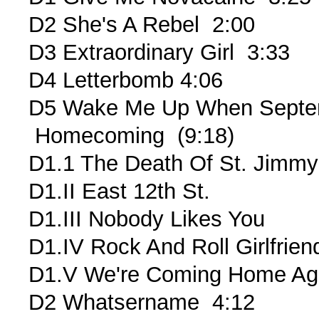
D2 She's A Rebel 2:00
D3 Extraordinary Girl 3:33
D4 Letterbomb 4:06
D5 Wake Me Up When Septe
Homecoming (9:18)
D1.1 The Death Of St. Jim
D1.II East 12th St.
D1.III Nobody Likes You
D1.IV Rock And Roll Girlfrien
D1.V We're Coming Home A
D2 Whatsername 4:12