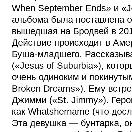
When September Ends» и «Je
альбома была поставлена о
вышедшая на Бродвей в 201
Действие происходит в Аме
Буша-младшего. Рассказыва
(«Jesus of Suburbia»), кото
очень одиноким и покинутым
Broken Dreams»). Ему встр
Джимми («St. Jimmy»). Геро
как Whatshername (что досл
Эта девушка — бунтарка, он