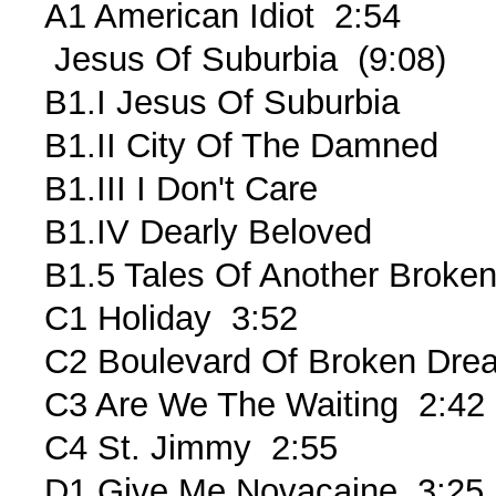
A1 American Idiot 2:54
Jesus Of Suburbia (9:08)
B1.I Jesus Of Suburbia
B1.II City Of The Damned
B1.III I Don't Care
B1.IV Dearly Beloved
B1.5 Tales Of Another Bro
C1 Holiday 3:52
C2 Boulevard Of Broken Dr
C3 Are We The Waiting 2:42
C4 St. Jimmy 2:55
D1 Give Me Novacaine 3:25