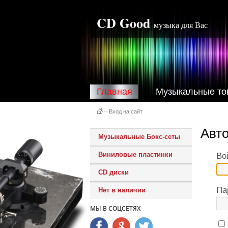
CD Good
музыка для Вас
Главная
Музыкальные то
–
Вход на сайт
Авт
Музыкальные Бокс-сеты
Виниловые пластинки
Во
CD диски
Па
Нет в наличии
МЫ В СОЦСЕТЯХ