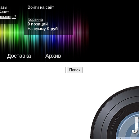
казы
Войти на сайт
бинет
помощь?
Корзина
0 позиций
На сумму
0 руб
Доставка
Архив