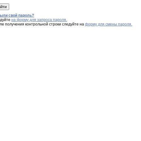
ыли свой пароль?
дуйте
на форму для запроса пароля.
ле получения контрольной строки следуйте на
форму для смены пароля.