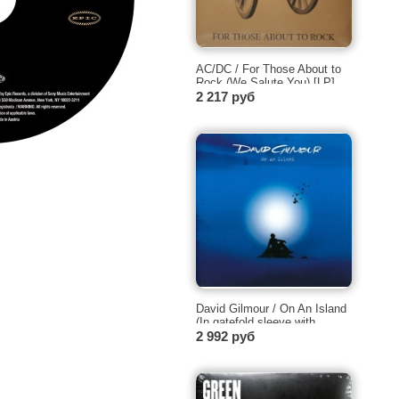
AC/DC / For Those About to
Rock (We Salute You) [LP]
2 217 руб
David Gilmour / On An Island
(In gatefold sleeve with
poster, Audiophile vinyl) [180g
2 992 руб
LP]