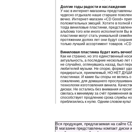
Долгие годы радости и наслаждения
У нас в интернет-магазины представлены
чудесно отдыхало наше старшее поколение
вечно. Интернет-магазин «CD Good» приг
положительных эмоций. Хотите в полной 
тогда виниловые пластинки, представленн
альбома того или иного исполнителя Вы в
пластинки могут стать уникальной семейн
протяжении долгих лет они будут сохраня
только лучший ассортимент товаров. «CD
Виниловая пластинка будет жить вечно!
Как ни странно, но это единственный но
актуальность, а последние несколько лет
не случайно, оглянувшись назад, был пер
любителей музыки. Не спорю, формат удоб
придираться, приемлемый, НО НЕТ ДУШИ. 
пластинках. И какие бы споры не велись о
сожалению, для домашнего прослушивания
технологии изготовления винила. Качеств
дисках. Не остались без внимания и прои
свелась к минимуму за счёт применения в
способствует продлению срока службы нос
приблизились к нулю. Одним словом культ
Вся продукция, предлагаемая на сайте CD
В магазине представлены компакт диски и