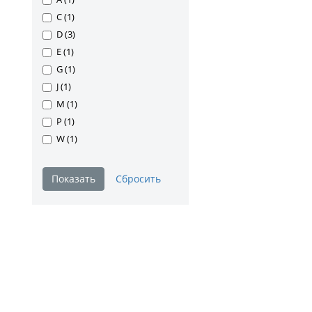
C (
1
)
D (
3
)
E (
1
)
G (
1
)
J (
1
)
M (
1
)
P (
1
)
W (
1
)