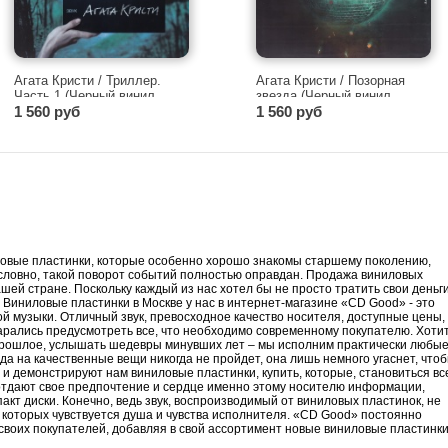
Агата Кристи / Триллер.
Агата Кристи / Позорная
Часть 1 (Черный винил,
звезда (Черный винил,
Германия) [180g LP]
1 560 руб
Германия) [180g LP]
1 560 руб
иловые пластинки, которые особенно хорошо знакомы старшему поколению,
словно, такой поворот событий полностью оправдан. Продажа виниловых
шей стране. Поскольку каждый из нас хотел бы не просто тратить свои деньг
. Виниловые пластинки в Москве у нас в интернет-магазине «CD Good» - это
й музыки. Отличный звук, превосходное качество носителя, доступные цены,
рались предусмотреть все, что необходимо современному покупателю. Хоти
 прошлое, услышать шедевры минувших лет – мы исполним практически любы
ода на качественные вещи никогда не пройдет, она лишь немного угаснет, что
о и демонстрируют нам виниловые пластинки, купить, которые, становиться вс
отдают свое предпочтение и сердце именно этому носителю информации,
акт диски. Конечно, ведь звук, воспроизводимый от виниловых пластинок, не
в которых чувствуется душа и чувства исполнителя. «CD Good» постоянно
своих покупателей, добавляя в свой ассортимент новые виниловые пластинки