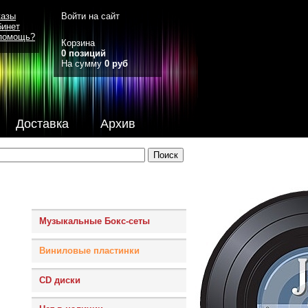
казы
Войти на сайт
бинет
помощь?
Корзина
0 позиций
На сумму
0 руб
Доставка
Архив
Музыкальные Бокс-сеты
Виниловые пластинки
CD диски