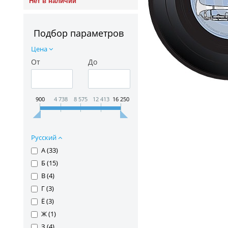
Нет в наличии
Подбор параметров
Цена
От
До
900
4 738
8 575
12 413
16 250
Русский
А (
33
)
Б (
15
)
В (
4
)
Г (
3
)
Ё (
3
)
Ж (
1
)
З (
4
)