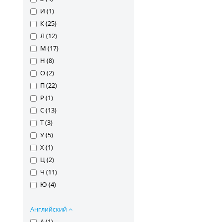
И (
1
)
К (
25
)
Л (
12
)
М (
17
)
Н (
8
)
О (
2
)
П (
22
)
Р (
1
)
С (
13
)
Т (
3
)
У (
5
)
Х (
1
)
Ц (
2
)
Ч (
11
)
Ю (
4
)
Английский
A (
1
)