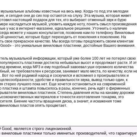
 музыкальные альбомы известные на весь мир. Когда-то под эти мелодии
, и сегодня они до сих пор остаются на слуху. Эта музыка, которая живет
отовил настоящий подарок для тех, кто выбирает отменный звук и бурю
мере насладиться музыкой, уловить каждую ноту, понять смысл произведения
ые у нас в интернет-магазине, идеальное решение. Уточнить о наличие
сегда можете у наших консультантов, позвонив нам по телефону. Виниловые
ой ценностью, которые будут переходить от поколения к поколению. На
ть свое прекрасное качество. Мы всегда готовы предложить своим клиентам
 Good» - это уникальные виниловые пластинки, достойные Вашего внимания.
ситель музыкальной информации, который уже более 100 лет не потерял свою
 популярность пластинки достигла небывалых высот и продолжает расти. И эт
иод времени, когда MP3 и ему подобный завоевал уши огромного количества
ный, не требователен к ресурсам, занимает мало места, по качеству, если н
Вот по ней родимой народ и соскучился и вспомнил о проигрывателях и
 целесообразности, удобстве и правильности звука, вывод только один, к
 стерео лучшего пока нет. Еще хочется остановиться на современной
о пластика и штампа повысилось в разы, конечно, речь идёт о фирменных
грыватели виниловых пластинок. Степень давления иглы на канавку дорожки
ысококачественных материалов и точности изготовления тонарма, это
ителя. Биение частоты вращения диска, а значит, и искажения тоже
 виниловых пластов опять процветает.
 Good, является строго лицензионной.
 виниловые пластинки только именитых производителей, что гарантирует