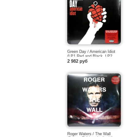
Green Day / American Idiot
(LP1 Red and Black, LP2
Grey and Black) [2 X LP]
2 982 руб
Roger Waters / The Wall