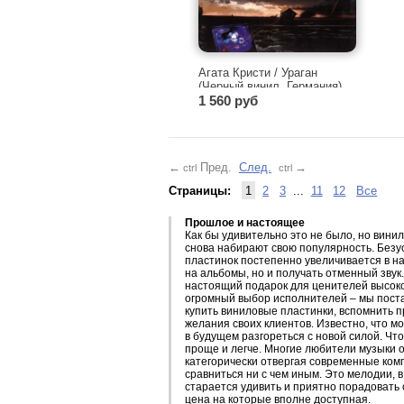
Агата Кристи / Ураган
(Черный винил, Германия)
[180g LP]
1 560 руб
←
Пред.
След.
→
ctrl
ctrl
Страницы:
1
2
3
...
11
12
Все
Прошлое и настоящее
Как бы удивительно это не было, но вин
снова набирают свою популярность. Безу
пластинок постепенно увеличивается в на
на альбомы, но и получать отменный звук
настоящий подарок для ценителей высоко
огромный выбор исполнителей – мы поста
купить виниловые пластинки, вспомнить
желания своих клиентов. Известно, что м
в будущем разгореться с новой силой. Чт
проще и легче. Многие любители музыки 
категорически отвергая современные комп
сравниться ни с чем иным. Это мелодии, 
старается удивить и приятно порадовать 
цена на которые вполне доступная.