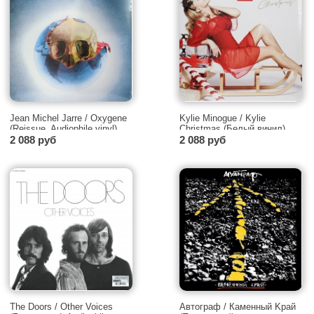
Jean Michel Jarre / Oxygene
Kylie Minogue / Kylie
(Reissue, Audiophile vinyl)
Christmas (Белый винил)
[180g LP]
2 088 руб
[LP]
2 088 руб
The Doors / Other Voices
Автограф / Каменный Kрай