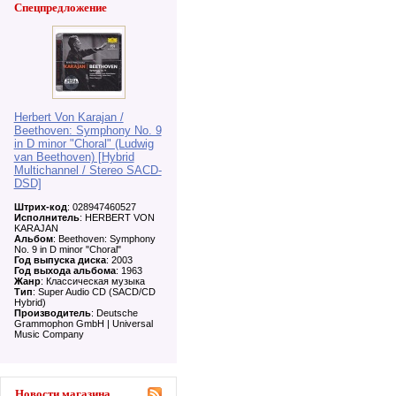
Спецпредложение
Herbert Von Karajan /
Beethoven: Symphony No. 9
in D minor "Choral" (Ludwig
van Beethoven) [Hybrid
Multichannel / Stereo SACD-
DSD]
Штрих-код
: 028947460527
Исполнитель
: HERBERT VON
KARAJAN
Альбом
: Beethoven: Symphony
No. 9 in D minor "Choral"
Год выпуска диска
: 2003
Год выхода альбома
: 1963
Жанр
: Классическая музыка
Тип
: Super Audio CD (SACD/CD
Hybrid)
Производитель
: Deutsche
Grammophon GmbH | Universal
Music Company
Новости магазина