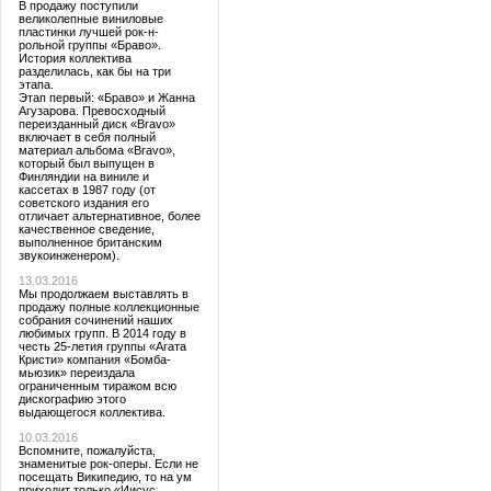
В продажу поступили
великолепные виниловые
пластинки лучшей рок-н-
рольной группы «Браво».
История коллектива
разделилась, как бы на три
этапа.
Этап первый: «Браво» и Жанна
Агузарова. Превосходный
переизданный диск «Bravo»
включает в себя полный
материал альбома «Bravo»,
который был выпущен в
Финляндии на виниле и
кассетах в 1987 году (от
советского издания его
отличает альтернативное, более
качественное сведение,
выполненное британским
звукоинженером).
13.03.2016
Мы продолжаем выставлять в
продажу полные коллекционные
собрания сочинений наших
любимых групп. В 2014 году в
честь 25-летия группы «Агата
Кристи» компания «Бомба-
мьюзик» переиздала
ограниченным тиражом всю
дискографию этого
выдающегося коллектива.
10.03.2016
Вспомните, пожалуйста,
знаменитые рок-оперы. Если не
посещать Википедию, то на ум
приходит только «Иисус