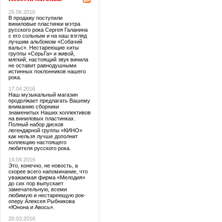
25.06.2016
В продажу поступили
виниловые пластинки мэтра
русского рока Сергея Галанина
с его сольным и на наш взгляд
лучшим альбомом «Собачий
вальс». Нестареющие хиты
группы «СерьГа» и живой,
мягкий, настоящий звук винила
не оставит равнодушными
истинных поклонников нашего
рока.
17.04.2016
Наш музыкальный магазин
продолжает предлагать Вашему
вниманию сборники
знаменитых Наших коллективов
на виниловых пластинках.
Полный набор дисков
легендарной группы «КИНО»
как нельзя лучше дополнит
коллекцию настоящего
любителя русского рока.
14.04.2016
Это, конечно, не новость, а
скорее всего напоминание, что
уважаемая фирма «Мелодия»
до сих пор выпускает
замечательную, всеми
любимую и нестареющую рок-
оперу Алексея Рыбникова
«Юнона и Авось».
20.03.2016