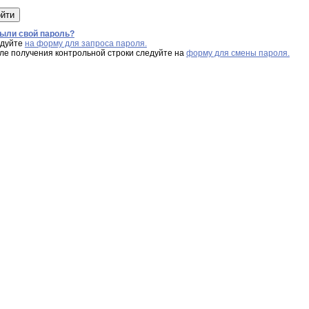
ыли свой пароль?
дуйте
на форму для запроса пароля.
ле получения контрольной строки следуйте на
форму для смены пароля.