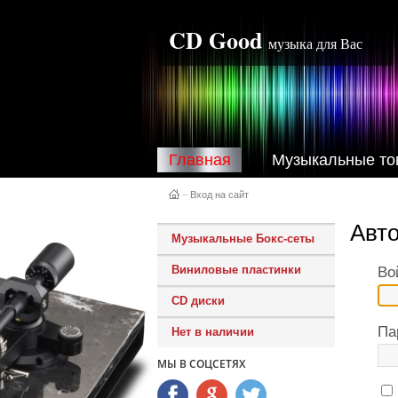
CD Good
музыка для Вас
Главная
Музыкальные то
–
Вход на сайт
Авт
Музыкальные Бокс-сеты
Виниловые пластинки
Во
CD диски
Па
Нет в наличии
МЫ В СОЦСЕТЯХ