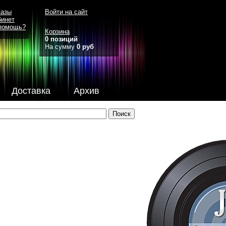
казы
Войти на сайт
бинет
помощь?
Корзина
0 позиций
На сумму
0 руб
Доставка
Архив