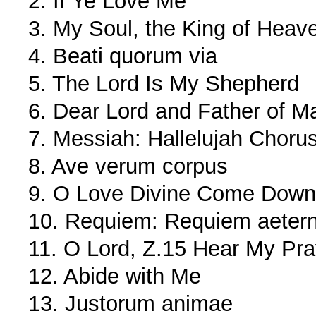
2. If Ye Love Me
3. My Soul, the King of Heav
4. Beati quorum via
5. The Lord Is My Shepherd
6. Dear Lord and Father of M
7. Messiah: Hallelujah Choru
8. Ave verum corpus
9. O Love Divine Come Down
10. Requiem: Requiem aeter
11. O Lord, Z.15 Hear My Pra
12. Abide with Me
13. Justorum animae