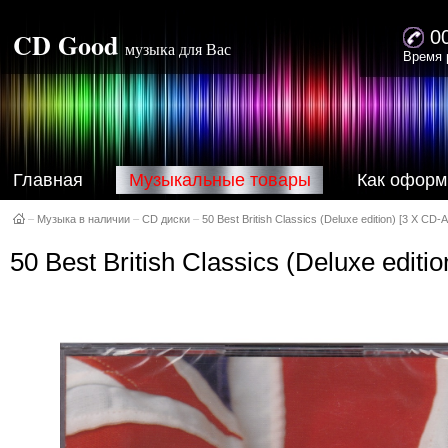
CD Good
0
музыка для Вас
Время 
Главная
Музыкальные товары
Как оформ
–
Музыка в наличии
–
CD диски
–
50 Best British Classics (Deluxe edition) [3 X CD-A
50 Best British Classics (Deluxe editi