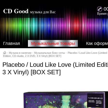
CD Good
0
музыка для Вас
Время 
Главная
Музыкальные товары
Как оформ
–
Музыка в наличии
–
Музыкальные Бокс-сеты
–
Placebo / Loud Like Love (Limited 
Edition, CD-Audio, 2 X DVD, 3 X Vinyl) [BOX SET]
Placebo / Loud Like Love (Limited Edi
3 X Vinyl) [BOX SET]