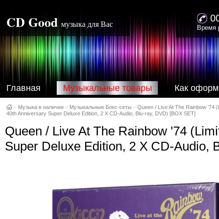
CD Good
0
музыка для Вас
Время 
Главная
Музыкальные товары
Как оформ
–
Музыка в наличии
–
Музыкальные Бокс-сеты
–
Queen / Live At The Rainbow '74 (
40th Anniversary Super Deluxe Edition, 2 X CD-Audio, Blu-ray, DVD) [BOX SET]
Queen / Live At The Rainbow '74 (Limi
Super Deluxe Edition, 2 X CD-Audio, 