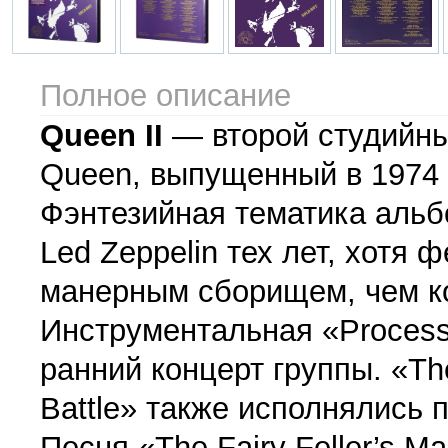
Полное описание
Queen II
— второй студийны
Queen, выпущенный в 1974 
Фэнтезийная тематика альб
Led Zeppelin тех лет, хотя
манерным сборищем, чем ко
Инструментальная «Process
ранний концерт группы. «Th
Battle» также исполнялись п
Песня «The Fairy Feller’s M