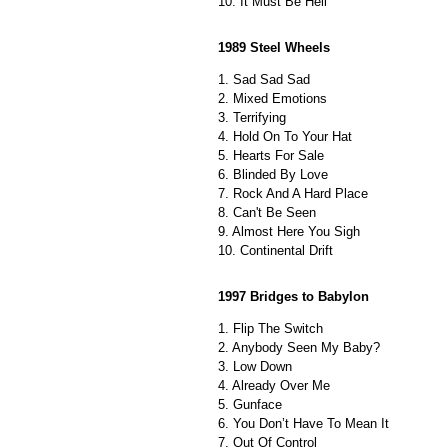
10. It Must Be Hell
1989 Steel Wheels
1. Sad Sad Sad
2. Mixed Emotions
3. Terrifying
4. Hold On To Your Hat
5. Hearts For Sale
6. Blinded By Love
7. Rock And A Hard Place
8. Can't Be Seen
9. Almost Here You Sigh
10. Continental Drift
1997 Bridges to Babylon
1. Flip The Switch
2. Anybody Seen My Baby?
3. Low Down
4. Already Over Me
5. Gunface
6. You Don’t Have To Mean It
7. Out Of Control