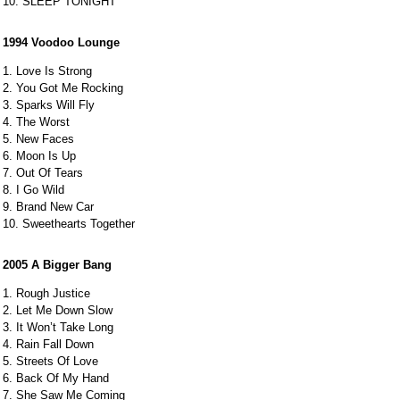
10. SLEEP TONIGHT
1994 Voodoo Lounge
1. Love Is Strong
2. You Got Me Rocking
3. Sparks Will Fly
4. The Worst
5. New Faces
6. Moon Is Up
7. Out Of Tears
8. I Go Wild
9. Brand New Car
10. Sweethearts Together
2005 A Bigger Bang
1. Rough Justice
2. Let Me Down Slow
3. It Won’t Take Long
4. Rain Fall Down
5. Streets Of Love
6. Back Of My Hand
7. She Saw Me Coming