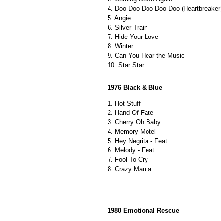
4. Doo Doo Doo Doo Doo (Heartbreaker
5. Angie
6. Silver Train
7. Hide Your Love
8. Winter
9. Can You Hear the Music
10. Star Star
1976 Black & Blue
1. Hot Stuff
2. Hand Of Fate
3. Cherry Oh Baby
4. Memory Motel
5. Hey Negrita - Feat
6. Melody - Feat
7. Fool To Cry
8. Crazy Mama
1980 Emotional Rescue