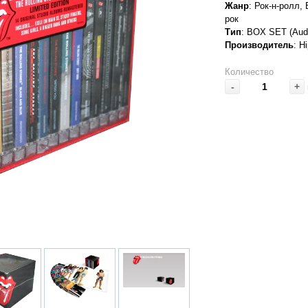
Жанр
: Рок-н-ролл,
рок
Тип
: BOX SET (Aud
Производитель
: H
Количество
-
+