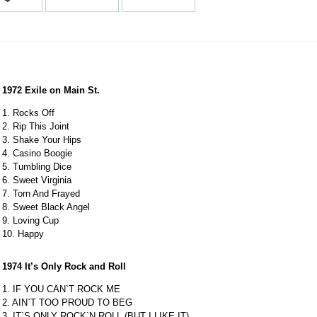
1972 Exile on Main St.
1. Rocks Off
2. Rip This Joint
3. Shake Your Hips
4. Casino Boogie
5. Tumbling Dice
6. Sweet Virginia
7. Torn And Frayed
8. Sweet Black Angel
9. Loving Cup
10. Happy
1974 It’s Only Rock and Roll
1. IF YOU CAN`T ROCK ME
2. AIN`T TOO PROUD TO BEG
3. IT`S ONLY ROCK`N ROLL (BUT I LIKE IT)