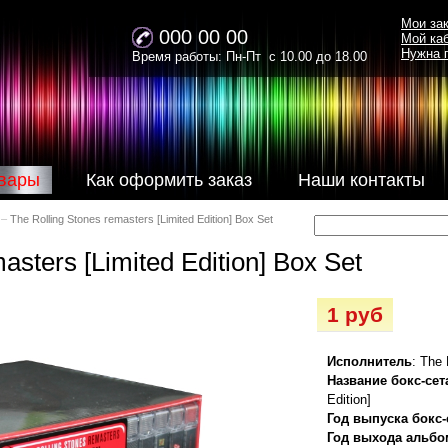
Мои за
000 00 00
Мой ка
Нужна 
Время работы: Пн-Пт с 10.00 до 18.00
вары
Как оформить заказ
Наши контакты
–
The Rolling Stones remasters [Limited Edition] Box Set
asters [Limited Edition] Box Set
1 руб
Исполнитель
: The 
Название бокс-сет
Edition]
Год выпуска бокс-
Год выхода альб