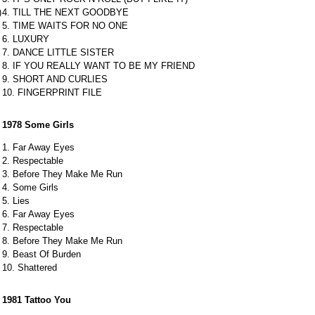
)
4. TILL THE NEXT GOODBYE
5. TIME WAITS FOR NO ONE
6. LUXURY
7. DANCE LITTLE SISTER
8. IF YOU REALLY WANT TO BE MY FRIEND
9. SHORT AND CURLIES
10. FINGERPRINT FILE
1978 Some Girls
1. Far Away Eyes
2. Respectable
3. Before They Make Me Run
4. Some Girls
5. Lies
6. Far Away Eyes
7. Respectable
8. Before They Make Me Run
9. Beast Of Burden
10. Shattered
1981 Tattoo You