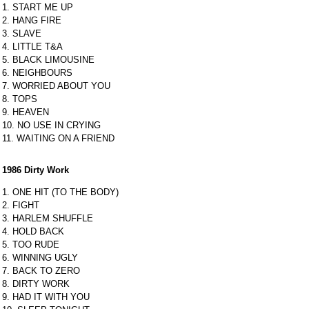
1. START ME UP
2. HANG FIRE
3. SLAVE
4. LITTLE T&A
5. BLACK LIMOUSINE
6. NEIGHBOURS
7. WORRIED ABOUT YOU
8. TOPS
9. HEAVEN
10. NO USE IN CRYING
11. WAITING ON A FRIEND
1986 Dirty Work
1. ONE HIT (TO THE BODY)
2. FIGHT
3. HARLEM SHUFFLE
4. HOLD BACK
5. TOO RUDE
6. WINNING UGLY
7. BACK TO ZERO
8. DIRTY WORK
9. HAD IT WITH YOU