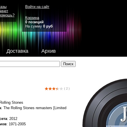
казы
Войти на сайт
бинет
помощь?
Корзина
0 позиций
На сумму
0 руб
Доставка
Архив
( 2 )
Rolling Stones
а
: The Rolling Stones remasters [Limited
сета
: 2012
омов
: 1971-2005