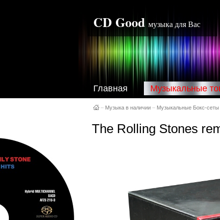
CD Good
музыка для Вас
Главная
Музыкальные то
–
Музыка в наличии
–
Музыкальные Бокс-сеты
The Rolling Stones rem