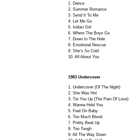
1. Dance
2. Summer Romance
3. Send It To Me
4. Let Me Go
5. Indian Girl
6. Where The Boys Go
7. Down In The Hole
8. Emotional Rescue
9. She’s So Cold
10. All About You
1983 Undercover
1. Undercover (Of The Night)
2. She Was Hot
3. Tie You Up (The Pain Of Love)
4. Wanna Hold You
5. Feel On Baby
6. Too Much Blood
7. Pretty Beat Up
8. Too Tough
9. All The Way Down