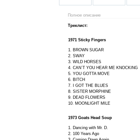
Полное описание
Треклист:
1971 Sticky Fingers
1. BROWN SUGAR
2. SWAY
3. WILD HORSES
4. CAN`T YOU HEAR ME KNOCKING
5. YOU GOTTA MOVE
6. BITCH
7. I GOT THE BLUES
8. SISTER MORPHINE
9. DEAD FLOWERS
10. MOONLIGHT MILE
1973 Goats Head Soup
1. Dancing with Mr. D.
2. 100 Years Ago
3. Coming Down Again