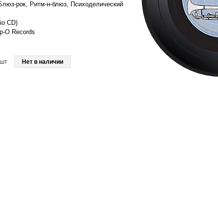
 Блюз-рок, Ритм-н-блюз, Психоделический
io CD)
ip-O Records
шт
Нет в наличии