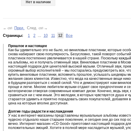
Edition) [140g LP]
Нет в наличии
←
Пред.
След.
→
ctrl
ctrl
Страницы:
1
2
...
10
11
12
Все
Прошлое и настоящее
Как бы удивительно это не было, но виниловые пластинки, которые ос
снова набирают свою популярность. Безусловно, такой поворот событи
пластинок постепенно увеличивается в нашей стране. Поскольку каждый 
на альбомы, но и получать отменный звук. Виниловые пластинки в Москв
настоящий подарок для ценителей высокой музыки. Отличный звук, прев
огромный выбор исполнителей – мы постарались предусмотреть все, чт
купить виниловые пластинки, вспомнить прошлое, услышать шедевры м
желания своих клиентов. Известно, что мода на качественные вещи никог
в будущем разгореться с новой силой. Что и демонстрируют нам винилов
проще и легче. Многие любители музыки отдают свое предпочтение и с
категорически отвергая современные компакт диски. Конечно, ведь звук
сравниться ни с чем иным. Это мелодии, в которых чувствуется душа и 
старается удивить и приятно порадовать своих покупателей, добавляя 
цена на которые вполне доступная.
Долгие годы радости и наслаждения
У нас в интернет-магазины представлены музыкальные альбомы известны
чудесно отдыхало наше старшее поколение, и сегодня они до сих пор ос
вечно. Интернет-магазин «CD Good» приготовил настоящий подарок для 
положительных эмоций. Хотите в полной мере насладиться музыкой, уло