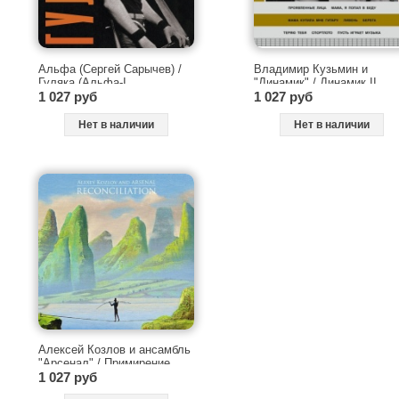
Альфа (Сергей Сарычев) /
Владимир Кузьмин и
Гуляка (Альфа-I,
"Динамик" / Динамик II
Расклейщик афиш) (Черный
1 027 руб
(Черный винил, печатный
1 027 руб
винил, иллюстрированный
внутренний конверт) [180g
внутренний конверт) [140g
LP]
Нет в наличии
Нет в наличии
LP]
Алексей Козлов и ансамбль
"Арсенал" / Примирение
(Reconcilation) (Прозрачный
1 027 руб
винил, Limited Export