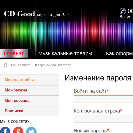
CD Good
0
музыка для Вас
Время 
Главная
Музыкальные товары
Как оформ
–
Мой кабинет
–
Настройки пользователя
Изменение пароля
Мои настройки
Мои заказы
Войти на сайт
*
Моя корзина
Контрольная строка
*
Подписка
МЫ В СОЦСЕТЯХ
Новый пароль
*