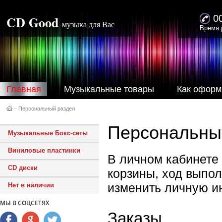
CD Good
0
музыка для Вас
Время 
Главная
Музыкальные товары
Как оформ
–
Персональный раздел
Персональны
Музыкальные Бокс-сеты
Виниловые пластинки
В личном кабинете
CD диски
корзины, ход выпол
изменить личную 
Нет в наличии
МЫ В СОЦСЕТЯХ
Заказы