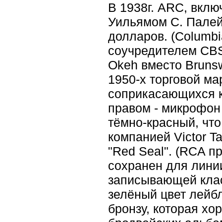
В 1938г. ARC, вкл
Уильямом С. Палей 
долларов. (Columb
соучредителем CBS
Okeh вместо Brunsw
1950-х торговой м
соприкасающихся к
правом - микрофон
тёмно-красный, что
компанией Victor T
"Red Seal". (RCA п
сохранен для линии
записывающей клас
зелёный цвет лейбл
бронзу, которая хо