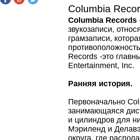
Columbia Reco
Columbia Records
звукозаписи, относ
грамзаписи, котор
противоположность
Records -это глав
Entertainment, Inc.
Ранняя история.
Первоначально Col
занимающаяся дис
и цилиндров для ни
Мэриленд и Делавэ
округа, где распол