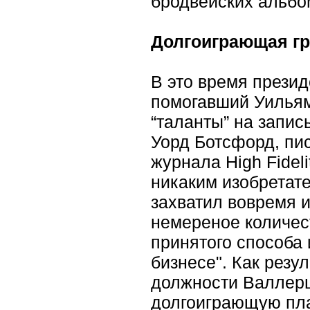
бродвейских альбо
Долгоиграющая гр
В это время прези
помогавший Уильям
“таланты” на запис
Уорд Ботсфорд, пис
журнала High Fidel
никаким изобретате
захватил вовремя и
немереное количес
принятого способа
бизнесе". Как резул
должности Валлерш
долгоиграющую плас