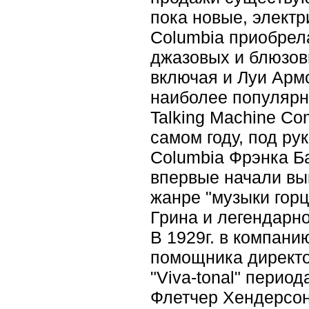
пока новые, электр
Columbia приобрел
джазовых и блюзов
включая и Луи Армс
наиболее популярн
Talking Machine Co
самом году, под ру
Columbia Фрэнка Ба
впервые начали вып
жанре "музыки горц
Грина и легендарн
В 1929г. в компани
помощника директо
"Viva-tonal" перио
Флетчер Хендерсон