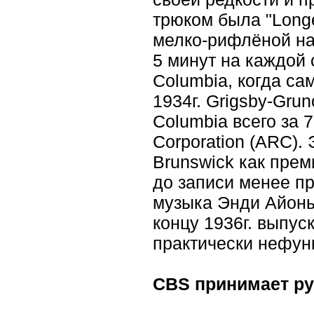
трюком была "Longe
мелко-рифлёной нар
5 минут на каждой 
Columbia, когда с
1934г. Grigsby-Gru
Columbia всего за 
Corporation (ARC).
Brunswick как пре
до записи менее п
музыка Энди Айоны
концу 1936г. выпус
практически нефу
CBS принимает ру