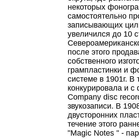
некоторых фоногра
самостоятельно пр
записывающих цилин
увеличился до 10 с
Североамериканско
после этого прода
собственного изгот
грампластинки и ф
системе в 1901г. В
конкурировала и с 
Company disc recor
звукозаписи. В 190
двусторонних пласт
течение этого ранн
"Magic Notes " - па