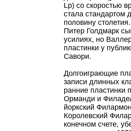
Lp) со скоростью в
стала стандартом 
половину столетия
Питер Голдмарк сы
усилиях, но Валле
пластинки у публи
Савори.
Долгоиграющие пла
записи длинных кл
ранние пластинки 
Орманди и Филадел
йоркский Филармон
Королевский Филар
конечном счете, уб