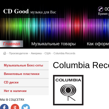
CD Good
0
музыка для Вас
Время 
Главная
Музыкальные товары
Как оформ
–
Производители
–
Америка
–
США
–
Columbia Records
Columbia Rec
Музыкальные Бокс-сеты
Виниловые пластинки
CD диски
Нет в наличии
МЫ В СОЦСЕТЯХ