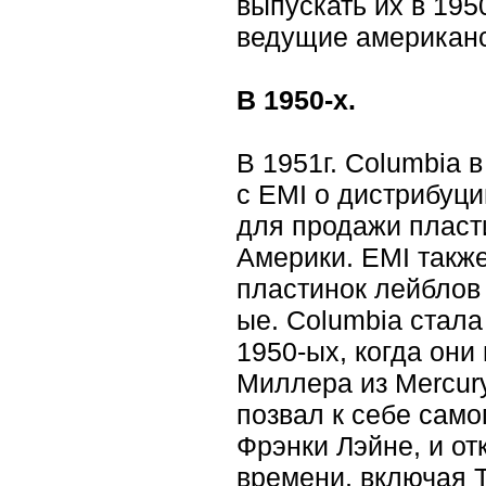
выпускать их в 195
ведущие американс
В 1950-х.
В 1951г. Columbia
с EMI о дистрибуци
для продажи пласт
Америки. EMI такж
пластинок лейблов 
ые. Columbia стал
1950-ых, когда он
Миллера из Mercury
позвал к себе само
Фрэнки Лэйне, и от
времени, включая Т