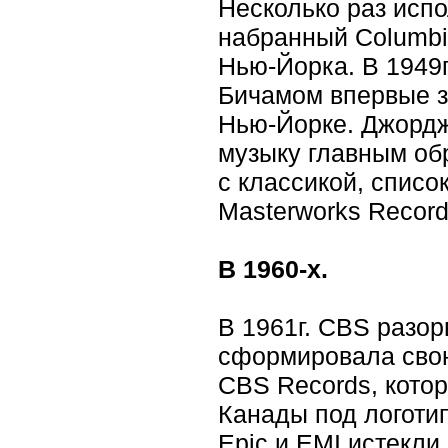
Несколько раз исп
набранный Columbi
Нью-Йорка. В 1949
Бичамом впервые з
Нью-Йорке. Джордж
музыку главным обр
с классикой, списо
Masterworks Record
В 1960-х.
В 1961г. CBS разорв
сформировала сво
CBS Records, кото
Канады под логоти
Epic и EMI истекли