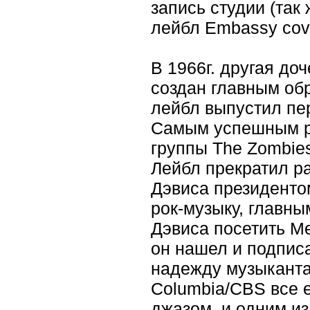
запись студии (так
лейбл Embassy cover
В 1966г. другая до
создан главным обр
лейбл выпустил пе
Самым успешным ре
группы The Zombies
Лейбл прекратил ра
Дэвиса президентом
рок-музыку, главн
Дэвиса посетить М
он нашел и подпис
надежду музыканта
Columbia/CBS все 
джазом, и одним из