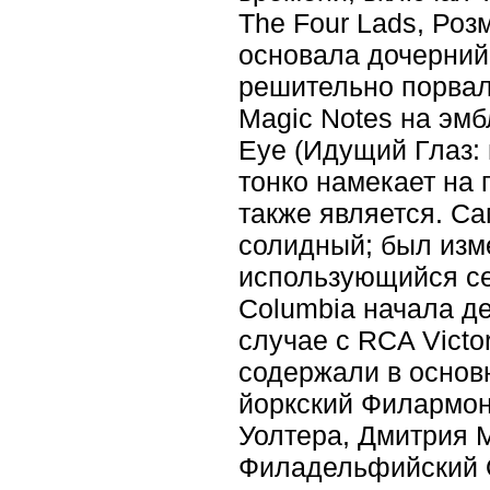
The Four Lads, Роз
основала дочерний 
решительно порвал
Magic Notes на эмб
Eye (Идущий Глаз: п
тонко намекает на 
также является. С
солидный; был изме
использующийся се
Columbia начала де
случае с RCA Victo
содержали в основ
йоркский Филармон
Уолтера, Дмитрия 
Филадельфийский 