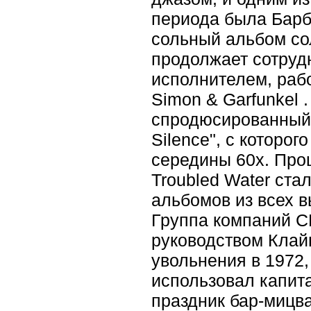
периода была Барб
сольный альбом сол
продолжает сотруд
исполнителем, раб
Simon & Garfunkel 
спродюсированный 
Silence", с которог
середины 60х. Прощ
Troubled Water ст
альбомов из всех 
Группа компаний C
руководством Клайв
увольнения в 1972,
использовал капит
праздник бар-мицва