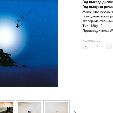
Год выхода диска:
Год выпуска релиз
Жанр:
прогрессивны
психоделический ро
экспериментальный
Тип:
180g LP
Производитель:
Wa
Количество
-
+