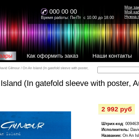
Мои за
000 00 00
Мой ка
Нужна 
Время работы: Пн-Пт с 10.00 до 18.00
вары
Как оформить заказ
Наши контакты
avid Gilmour / On An Island (In gatefold sleeve with poster,
sland (In gatefold sleeve with poster, A
2 992 руб
Штрих-код
: 00946
Исполнитель:
Davi
Название:
On An Is