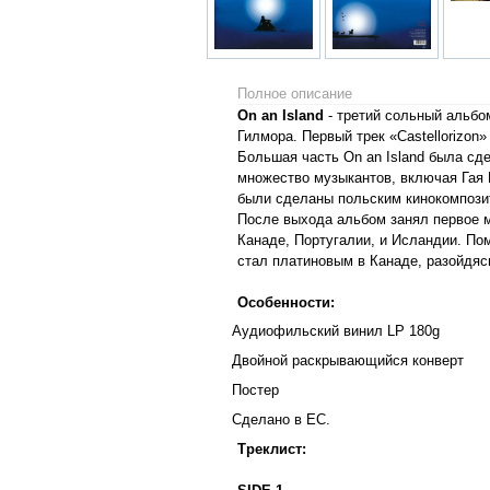
Полное описание
On an Island
- третий сольный альб
Гилмора. Первый трек «Castellorizon
Большая часть On an Island была сд
множество музыкантов, включая Гая 
были сделаны польским кинокомпози
После выхода альбом занял первое ме
Канаде, Португалии, и Исландии. По
стал платиновым в Канаде, разойдяс
Особенности:
Аудиофильский
винил
LP 180g
Двойной раскрывающийся конверт
Постер
Сделано в ЕС.
Треклист: