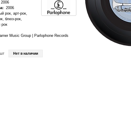
2006
а:
2006
й рок, арт-рок,
к, блюз-рок,
 рок
rner Music Group | Parlophone Records
шт
Нет в наличии