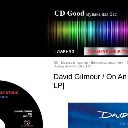
CD Good
музыка для Вас
Главная
Музыкальные то
–
Музыка в наличии
–
Виниловые пластинки
–
D
Audiophile vinyl) [180g LP]
David Gilmour / On An I
LP]