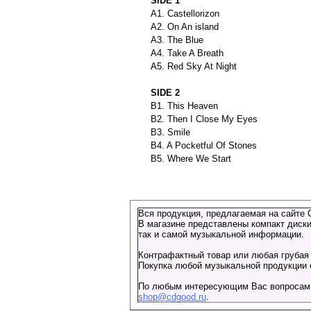
SIDE 1
A1. Castellorizon
A2. On An island
A3. The Blue
A4. Take A Breath
A5. Red Sky At Night
SIDE 2
B1. This Heaven
B2. Then I Close My Eyes
B3. Smile
B4. A Pocketful Of Stones
B5. Where We Start
Вся продукция, предлагаемая на сайте 
В магазине представлены компакт диски
так и самой музыкальной информации.
Контрафактный товар или любая грубая 
Покупка любой музыкальной продукции о
По любым интересующим Вас вопросам о
shop@cdgood.ru
.