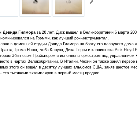
ом
Дэвида Гилмора
за 28 лет. Диск вышел в Великобритании 6 марта 200
» номинировался на Грэмми, как лучший рок-инструментал.
елана в домашней студии Дэвида Гилмора на борту его плавучего дома 
Пратта, Грэма Нэша, Боба Клоуза, Дика Перри и клавишника Pink Floyd
тором Збигневом Прайснером и исполнены оркестром под управлением Р
сто в чартах Великобритании. В Италии, Чехии он также занял первое м
мимо этого он вошёл в десятку лучших альбомов США, заняв шестое мес
ь ста тысячами экземпляров в первый месяц продаж.