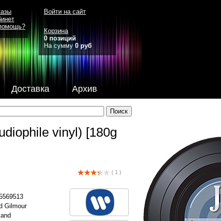
казы
Войти на сайт
бинет
помощь?
Корзина
0 позиций
На сумму
0 руб
Доставка
Архив
udiophile vinyl) [180g
( 1 )
35569513
d Gilmour
land