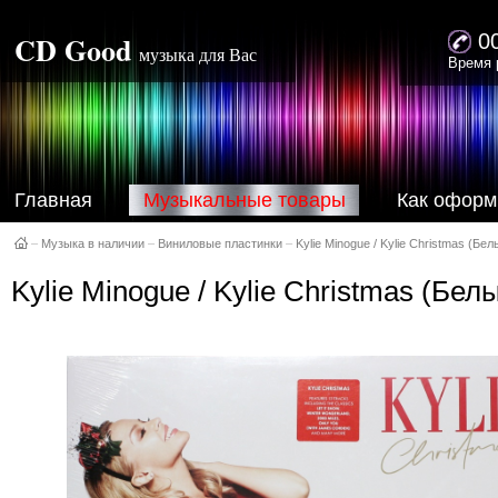
CD Good
0
музыка для Вас
Время 
Главная
Музыкальные товары
Как оформ
–
Музыка в наличии
–
Виниловые пластинки
–
Kylie Minogue / Kylie Christmas (Бел
Kylie Minogue / Kylie Christmas (Бел