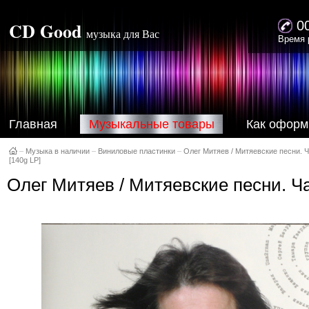
CD Good
0
музыка для Вас
Время 
Главная
Музыкальные товары
Как оформ
–
Музыка в наличии
–
Виниловые пластинки
–
Олег Митяев / Митяевские песни. Ч
[140g LP]
Олег Митяев / Митяевские песни. Ча