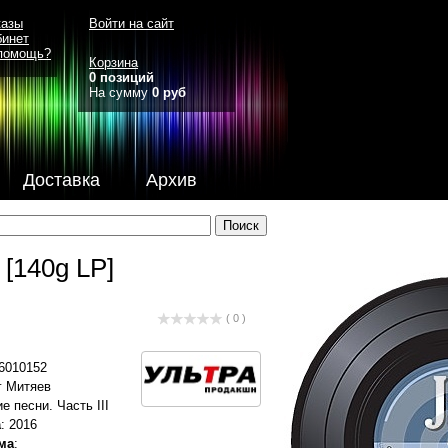
казы
Войти на сайт
бинет
помощь?
Корзина
0 позиций
На сумму
0 руб
Доставка
Архив
 [140g LP]
( 0 )
06010152
г Митяев
е песни. Часть III
а
: 2016
ма
: