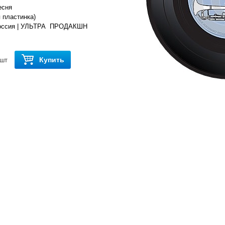
есня
я пластинка)
Россия | УЛЬТРА ПРОДАКШН
Купить
шт