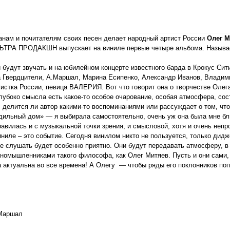
нам и почитателям своих песен делает народный артист России
Олег 
ЛЬТРА ПРОДАКШН выпускает на виниле первые четыре альбома. Называе
 будут звучать и на юбилейном концерте известного барда в Крокус Си
 Гвердцители, А.Маршал, Марина Есипенко, Александр Иванов, Владими
стка России, певица ВАЛЕРИЯ. Вот что говорит она о творчестве Олега
убоко смысла есть какое-то особое очарование, особая атмосфера, сост
, делится ли автор какими-то воспоминаниями или рассуждает о том, чт
ильный дом» — я выбирала самостоятельно, очень уж она была мне бл
авилась и с музыкальной точки зрения, и смысловой, хотя и очень непро
иниле – это событие. Сегодня винилом никто не пользуется, только дид
е слушать будет особенно приятно. Они будут передавать атмосферу, в
омышленниками такого философа, как Олег Митяев. Пусть и они сами,
 актуальна во все времена! А Олегу — чтобы ряды его поклонников п
 Маршал