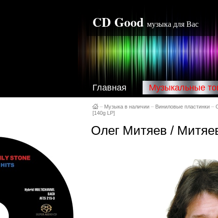
CD Good
музыка для Вас
Главная
Музыкальные то
–
Музыка в наличии
–
Виниловые пластинки
–
[140g LP]
Олег Митяев / Митяев