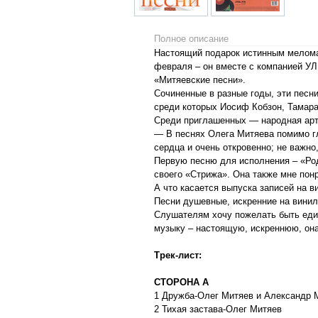
Полное описание
Настоящий подарок истинным мелома
февраля – он вместе с компанией У
«Митяевские песни».
Сочиненные в разные годы, эти песни
среди которых Иосиф Кобзон, Тамара
Среди приглашенных — народная арти
— В песнях Олега Митяева помимо гл
сердца и очень откровенно; не важно
Первую песню для исполнения – «Род
своего «Стрижа». Она также мне понр
А что касается выпуска записей на в
Песни душевные, искренние на винил
Слушателям хочу пожелать быть един
музыку – настоящую, искреннюю, она
Трек-лист:
СТОРОНА А
1 Дружба-Олег Митяев и Александр
2 Тихая застава-Олег Митяев