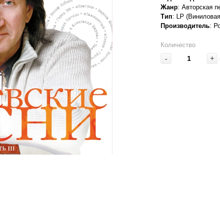
Жанр
: Авторская п
Тип
: LP (Винилова
Производитель
: 
Количество
-
+