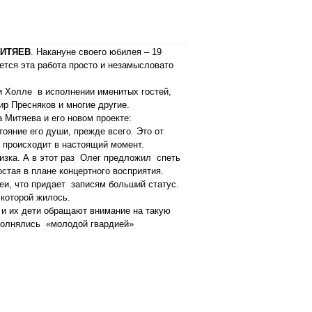
МИТЯЕВ
. Накануне своего юбилея – 19
тся эта работа просто и незамысловато
ти Холле в исполнении именитых гостей,
р Пресняков и многие другие.
 Митяева и его новом проекте:
ояние его души, прежде всего. Это от
о происходит в настоящий момент.
изка. А в этот раз Олег предложил спеть
стая в плане концертного восприятия.
жеи, что придает записям больший статус.
 которой жилось.
 и их дети обращают внимание на такую
ополнялись «молодой гвардией»