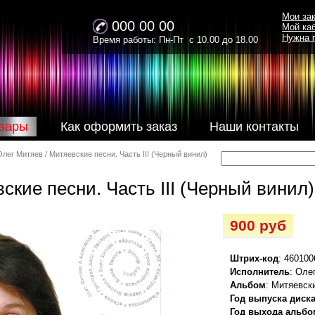
Мои за
000 00 00
Мой ка
Нужна 
Время работы: Пн-Пт с 10.00 до 18.00
вары
Как оформить заказ
Наши контакты
Олег Митяев / Митяевские песни. Часть III (Черный винил)
ские песни. Часть III (Черный винил)
900 руб
Штрих-код
: 46010
Исполнитель
: Оле
Альбом
: Митяевски
Год выпуска диск
Год выхода альбо