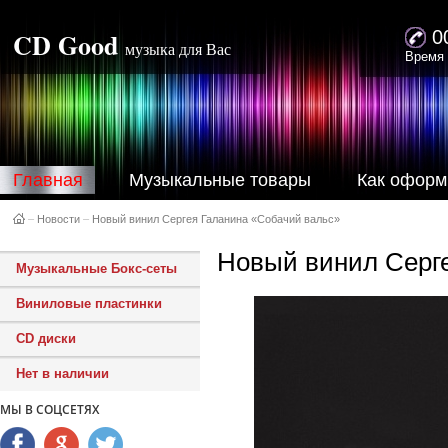
CD Good
0
музыка для Вас
Время 
Главная
Музыкальные товары
Как оформ
–
Новости
–
Новый винил Сергея Галанина «Собачий вальс»
Новый винил Серг
Музыкальные Бокс-сеты
Виниловые пластинки
CD диски
Нет в наличии
МЫ В СОЦСЕТЯХ