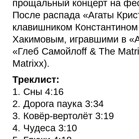
прощальный концерт на фе
После распада «Агаты Крис
клавишником Константином
Хакимовым, игравшими в «Аг
«Глеб Самойлоff & The Matr
Matrixx).
Треклист:
1. Сны 4:16
2. Дорога паука 3:34
3. Ковёр-вертолёт 3:19
4. Чудеса 3:10