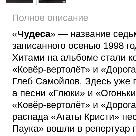
Полное описание
«
Чудеса
» — название седь
записанного осенью 1998 го
Хитами на альбоме стали к
«Ковёр-вертолёт» и «Дорога
Глеб Самойлов. Здесь уже 
а песни «Глюки» и «Огоньк
«Ковёр-вертолёт» и «Дорог
распада «Агаты Кристи» пес
Паука» вошли в репертуар г