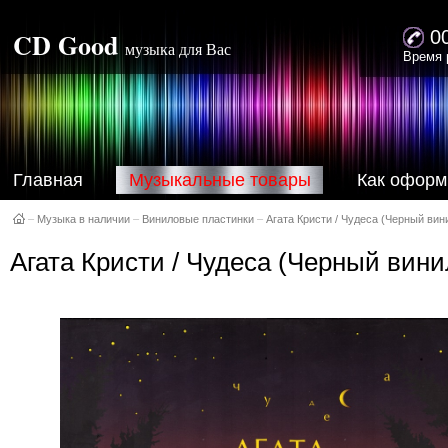
CD Good
0
музыка для Вас
Время 
Главная
Музыкальные товары
Как оформ
–
Музыка в наличии
–
Виниловые пластинки
–
Агата Кристи / Чудеса (Черный вини
Агата Кристи / Чудеса (Черный вини