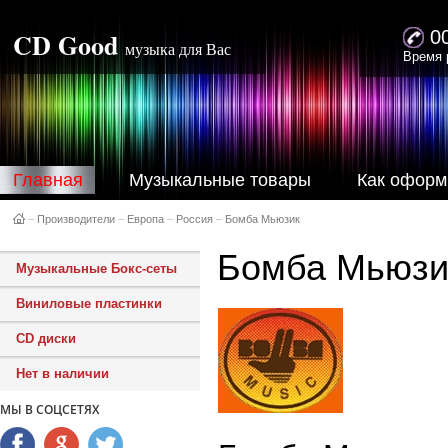
CD Good
0
музыка для Вас
Время 
Главная
Музыкальные товары
Как оформ
–
Производители
–
Европа
–
Россия
–
Бомба Мьюзик
Бомба Мьюзи
Музыкальные Бокс-сеты
Виниловые пластинки
CD диски
Нет в наличии
МЫ В СОЦСЕТЯХ