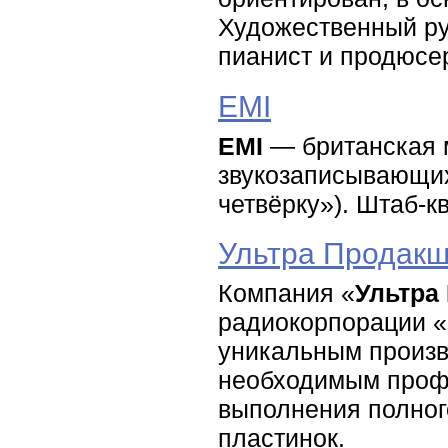
Художественный ру
пианист и продюсе
EMI
EMI
— британская м
звукозаписывающих
четвёрку»). Штаб-к
Ультра Продак
Компания «
Ультра
радиокорпорации «
уникальным произ
необходимым проф
выполнения полног
пластинок.