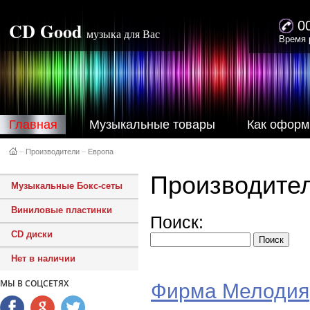
CD Good
0
музыка для Вас
Время 
Главная
Музыкальные товары
Как оформ
–
Производители
–
Европа
Производите
Музыкальные Бокс-сеты
Виниловые пластинки
Поиск:
CD диски
Нет в наличии
МЫ В СОЦСЕТЯХ
Фирма Мелодия