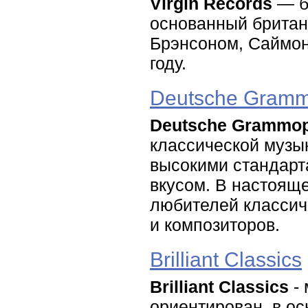
Virgin Records
— б
основанный брита
Брэнсоном, Саймон
году.
Deutsche Gram
Deutsche Gramm
классической музы
высокими стандарт
вкусом. В настоящ
любителей классич
и композиторов.
Brilliant Classics
Brilliant Classics
- 
ориентирован, в ос