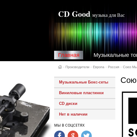
CD Good
музыка для Вас
Главная
Музыкальные то
–
Производители
–
Европа
–
Россия
–
Союз Мь
Сою
Музыкальные Бокс-сеты
Виниловые пластинки
CD диски
Нет в наличии
МЫ В СОЦСЕТЯХ