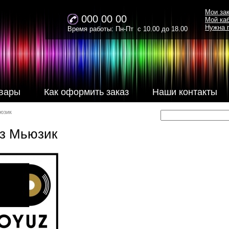
Мои за
000 00 00
Мой ка
Нужна 
Время работы: Пн-Пт с 10.00 до 18.00
вары
Как оформить заказ
Наши контакты
юзик
з Мьюзик