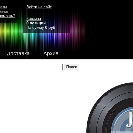
казы
Войти на сайт
бинет
помощь?
Корзина
0 позиций
На сумму
0 руб
Доставка
Архив