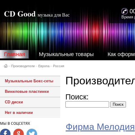
CD Good
0
музыка для Вас
Время 
Главная
Музыкальные товары
Как оформ
–
Производители
–
Европа
–
Россия
Производите
Музыкальные Бокс-сеты
Виниловые пластинки
Поиск:
CD диски
Нет в наличии
МЫ В СОЦСЕТЯХ
Фирма Мелодия