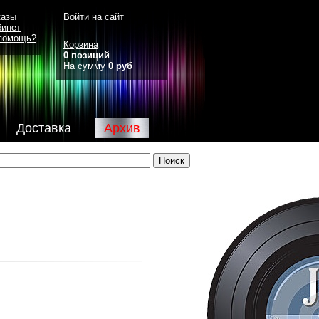
казы
Войти на сайт
бинет
помощь?
Корзина
0 позиций
На сумму
0 руб
Доставка
Архив