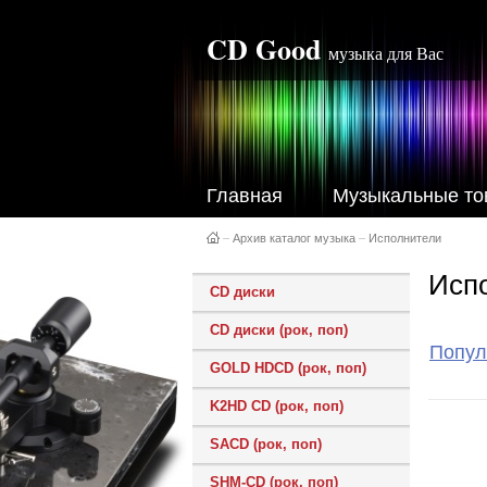
CD Good
музыка для Вас
Главная
Музыкальные то
–
Архив каталог музыка
–
Исполнители
Исп
CD диски
CD диски (рок, поп)
Попул
GOLD HDCD (рок, поп)
K2HD CD (рок, поп)
SACD (рок, поп)
SHM-CD (рок, поп)