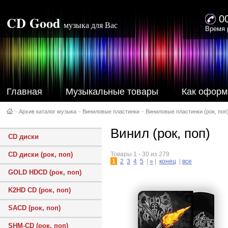
CD Good
0
музыка для Вас
Время 
Главная
Музыкальные товары
Как оформ
–
Архив каталог музыка
–
Виниловые пластинки
–
Виниловые пластинки (рок, поп
Винил (рок, поп)
CD диски
CD диски (рок, поп)
Товары 1 - 30 из 279
1
2
3
4
5
|
»
|
конец
|
все
GOLD HDCD (рок, поп)
K2HD CD (рок, поп)
SACD (рок, поп)
SHM-CD (рок, поп)