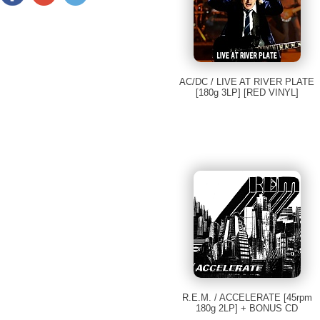
AC/DC / LIVE AT RIVER PLATE
[180g 3LP] [RED VINYL]
R.E.M. / ACCELERATE [45rpm
180g 2LP] + BONUS CD