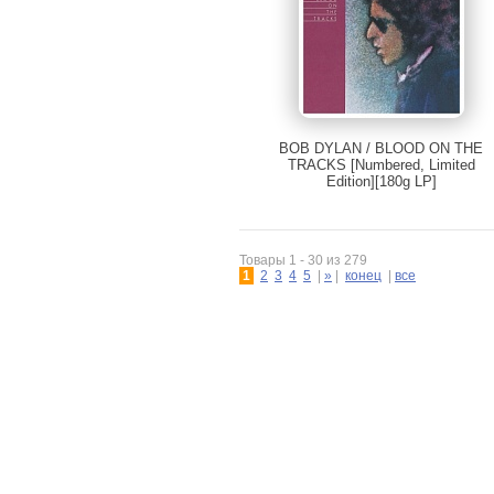
BOB DYLAN / BLOOD ON THE
TRACKS [Numbered, Limited
Edition][180g LP]
Товары 1 - 30 из 279
1
2
3
4
5
|
»
|
конец
|
все