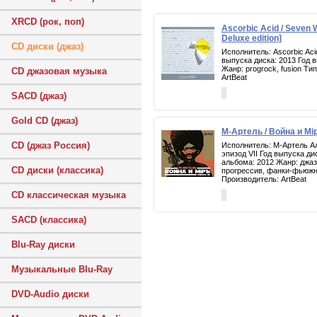
XRCD (рок, поп)
Ascorbic Acid / Seven
Deluxe edition]
CD диски (джаз)
Исполнитель: Ascorbic Ac
выпуска диска: 2013 Год 
Жанр: progrock, fusion Т
CD джазовая музыка
ArtBeat
SACD (джаз)
Gold CD (джаз)
М-Артель / Война и Мiр
CD (джаз Россия)
Исполнитель: М-Артель Ал
эпизод VII Год выпуска ди
альбома: 2012 Жанр: джаз
CD диски (классика)
прогрессив, фанки-фьюж
Производитель: ArtBeat
CD классическая музыка
SACD (классика)
Blu-Ray диски
Музыкальные Blu-Ray
DVD-Audio диски