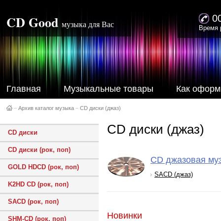
CD Good
0
музыка для Вас
Время 
Главная
Музыкальные товары
Как оформ
–
Архив каталог музыка
–
CD диски (джаз)
CD диски (джаз)
CD диски
CD диски (рок, поп)
CD джазовая му
GOLD HDCD (рок, поп)
SACD (джаз)
K2HD CD (рок, поп)
SACD (рок, поп)
Новинки
SHM-CD (рок, поп)