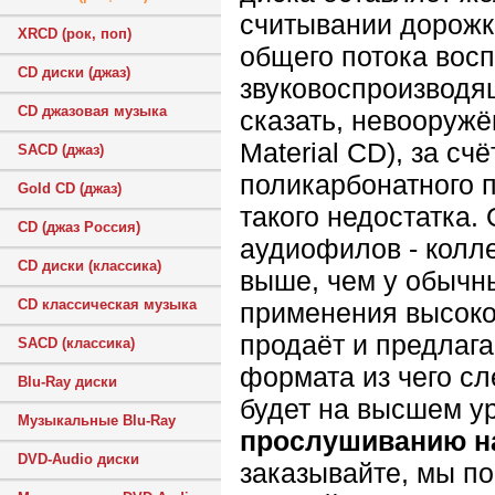
считывании дорожки
XRCD (рок, поп)
общего потока вос
CD диски (джаз)
звуковоспроизводя
CD джазовая музыка
сказать, невооруж
Material CD), за с
SACD (джаз)
поликарбонатного 
Gold CD (джаз)
такого недостатка.
CD (джаз Россия)
аудиофилов - колл
CD диски (классика)
выше, чем у обычны
CD классическая музыка
применения высоко
продаёт и предлага
SACD (классика)
формата из чего сл
Blu-Ray диски
будет на высшем у
Музыкальные Blu-Ray
прослушиванию н
DVD-Audio диски
заказывайте, мы п