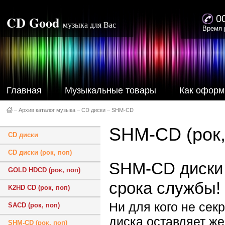
CD Good
0
музыка для Вас
Время 
Главная
Музыкальные товары
Как оформ
–
Архив каталог музыка
–
CD диски
–
SHM-CD
SHM-CD (рок,
CD диски
CD диски (рок, поп)
SHM-CD диски 
GOLD HDCD (рок, поп)
срока службы!
K2HD CD (рок, поп)
Ни для кого не сек
SACD (рок, поп)
диска оставляет же
SHM-CD (рок, поп)