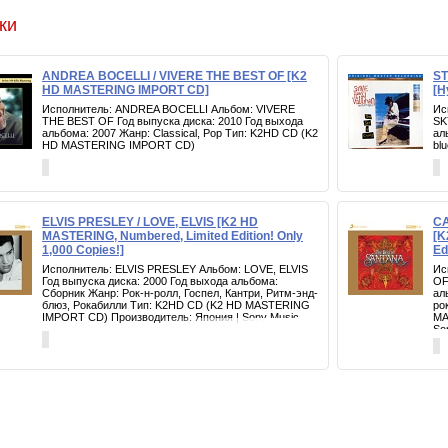
ки
ANDREA BOCELLI / VIVERE THE BEST OF [K2
ST
HD MASTERING IMPORT CD]
[H
Исполнитель: ANDREA BOCELLI Альбом: VIVERE
Ис
THE BEST OF Год выпуска диска: 2010 Год выхода
SK
альбома: 2007 Жанр: Classical, Pop Тип: K2HD CD (K2
ал
HD MASTERING IMPORT CD)
bl
ELVIS PRESLEY / LOVE, ELVIS [K2 HD
CA
MASTERING, Numbered, Limited Edition! Only
[K
1,000 Copies!]
Ed
Исполнитель: ELVIS PRESLEY Альбом: LOVE, ELVIS
Ис
Год выпуска диска: 2000 Год выхода альбома:
OF
Сборник Жанр: Рок-н-ролл, Госпел, Кантри, Ритм-энд-
ал
блюз, Рокабилли Тип: K2HD CD (K2 HD MASTERING
ро
IMPORT CD) Производитель: Япония | Sony Music
MA
So