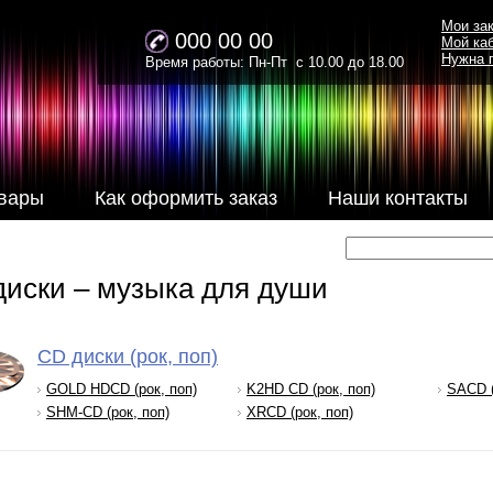
Мои за
000 00 00
Мой ка
Нужна 
Время работы: Пн-Пт с 10.00 до 18.00
вары
Как оформить заказ
Наши контакты
диски – музыка для души
CD диски (рок, поп)
GOLD HDCD (рок, поп)
K2HD CD (рок, поп)
SACD (
SHM-CD (рок, поп)
XRCD (рок, поп)