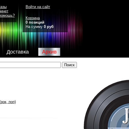
казы
Войти на сайт
бинет
помощь?
Корзина
0 позиций
На сумму
0 руб
Доставка
Архив
рок, поп)