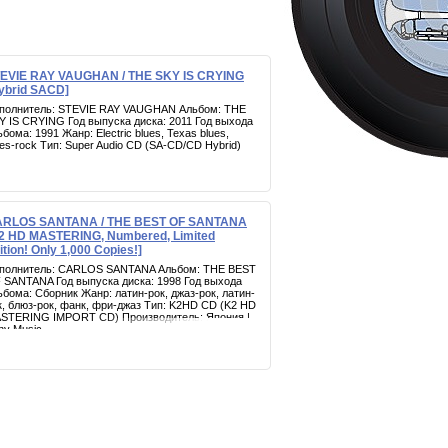
EVIE RAY VAUGHAN / THE SKY IS CRYING
ybrid SACD]
полнитель: STEVIE RAY VAUGHAN Альбом: THE
Y IS CRYING Год выпуска диска: 2011 Год выхода
ьбома: 1991 Жанр: Electric blues, Texas blues,
ues-rock Тип: Super Audio CD (SA-CD/CD Hybrid)
RLOS SANTANA / THE BEST OF SANTANA
2 HD MASTERING, Numbered, Limited
ition! Only 1,000 Copies!]
полнитель: CARLOS SANTANA Альбом: THE BEST
 SANTANA Год выпуска диска: 1998 Год выхода
ьбома: Сборник Жанр: латин-рок, джаз-рок, латин-
к, блюз-рок, фанк, фри-джаз Тип: K2HD CD (K2 HD
STERING IMPORT CD) Производитель: Япония |
ny Music