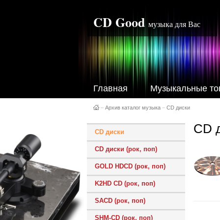
CD Good
музыка для Вас
Главная
Музыкальные то
–
Архив каталог музыка
–
CD диски
CD 
CD диски
CD диски (рок, поп)
GOLD HDCD (рок, поп)
K2HD CD (рок, поп)
SACD (рок, поп)
SHM-CD (рок, поп)