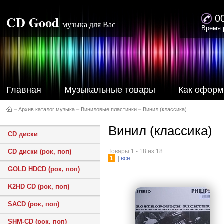
CD Good
0
музыка для Вас
Время 
Главная
Музыкальные товары
Как оформ
–
Архив каталог музыка
–
Виниловые пластинки
–
Винил (классика)
Винил (классика)
CD диски
CD диски (рок, поп)
Товары 1 - 18 из 18
1
|
все
GOLD HDCD (рок, поп)
K2HD CD (рок, поп)
SACD (рок, поп)
SHM-CD (рок, поп)