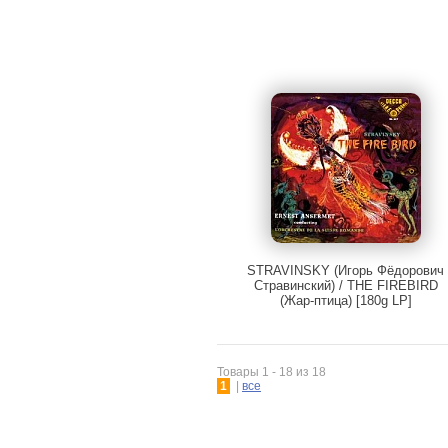
STRAVINSKY (Игорь Фёдорович
Стравинский) / THE FIREBIRD
(Жар-птица) [180g LP]
Товары 1 - 18 из 18
1
|
все